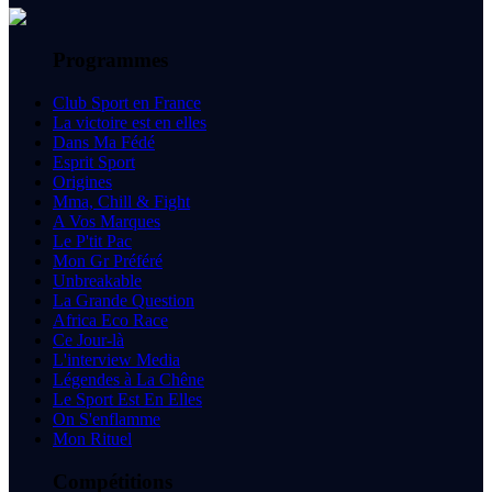
Programmes
Club Sport en France
La victoire est en elles
Dans Ma Fédé
Esprit Sport
Origines
Mma, Chill & Fight
A Vos Marques
Le P'tit Pac
Mon Gr Préféré
Unbreakable
La Grande Question
Africa Eco Race
Ce Jour-là
L'interview Media
Légendes à La Chêne
Le Sport Est En Elles
On S'enflamme
Mon Rituel
Compétitions