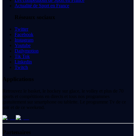
Les compétitions de Sport en France
Actualité de Sport en France
Réseaux sociaux
Twitter
Facebook
Instagram
Youtube
Dailymotion
Tik Tok
Linkedin
Twitch
Applications
Retrouvez le basket, le hockey sur glace, le volley et plus de 70
sports et compétitions en directs et tous nos programmes
gratuitement sur smartphone ou tablette. Le programme Tv de ce
soir et de ce weekend.
Partenaires