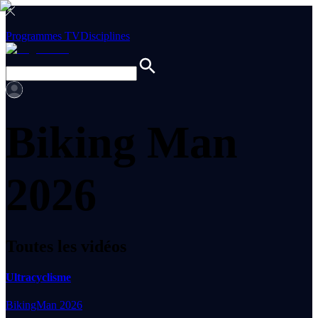
Programmes TV
Disciplines
Biking Man
2026
Toutes les vidéos
Ultracyclisme
BikingMan 2026