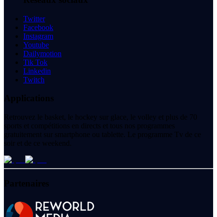
Twitter
Facebook
Instagram
Youtube
Dailymotion
Tik Tok
Linkedin
Twitch
Applications
Retrouvez le basket, le hockey sur glace, le volley et plus de 70
sports et compétitions en directs et tous nos programmes
gratuitement sur smartphone ou tablette. Le programme Tv de ce
soir et de ce weekend.
Partenaires