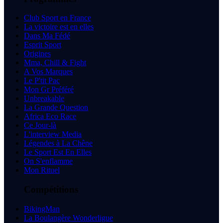
Club Sport en France
La victoire est en elles
Dans Ma Fédé
Esprit Sport
Origines
Mma, Chill & Fight
A Vos Marques
Le P'tit Pac
Mon Gr Préféré
Unbreakable
La Grande Question
Africa Eco Race
Ce Jour-là
L'interview Media
Légendes à La Chêne
Le Sport Est En Elles
On S'enflamme
Mon Rituel
Compétitions
BikingMan
La Boulangère Wonderligue