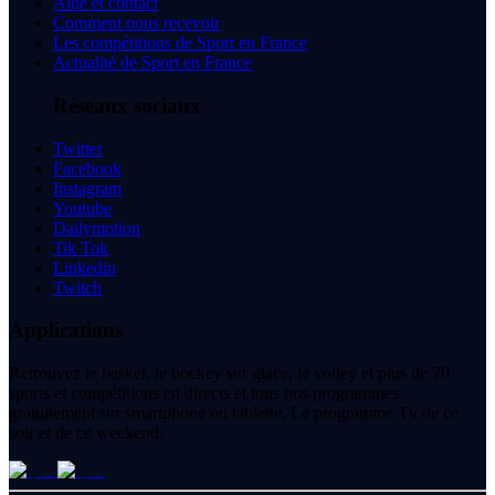
Aide et contact
Comment nous recevoir
Les compétitions de Sport en France
Actualité de Sport en France
Réseaux sociaux
Twitter
Facebook
Instagram
Youtube
Dailymotion
Tik Tok
Linkedin
Twitch
Applications
Retrouvez le basket, le hockey sur glace, le volley et plus de 70
sports et compétitions en directs et tous nos programmes
gratuitement sur smartphone ou tablette. Le programme Tv de ce
soir et de ce weekend.