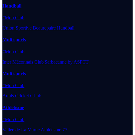
Handball
#Mon Club
Union Sportive Beaurepaire Handball
Multisports
#Mon Club
Inter Mâconnais Club'Sarbacanne by ASPTT
Multisports
#Mon Club
Aunis Cricket CLub
Athlétisme
#Mon Club
Vallée de La Marne Athlétisme 77