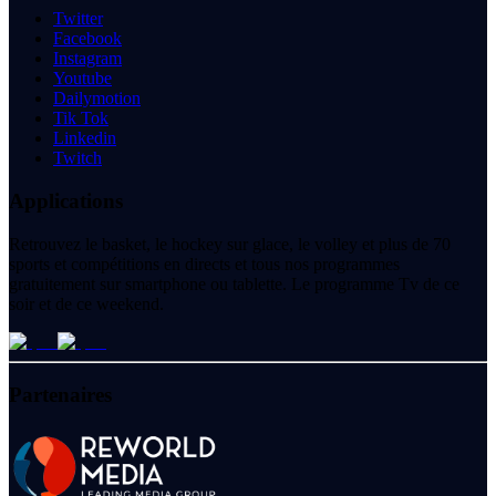
Twitter
Facebook
Instagram
Youtube
Dailymotion
Tik Tok
Linkedin
Twitch
Applications
Retrouvez le basket, le hockey sur glace, le volley et plus de 70
sports et compétitions en directs et tous nos programmes
gratuitement sur smartphone ou tablette. Le programme Tv de ce
soir et de ce weekend.
Partenaires