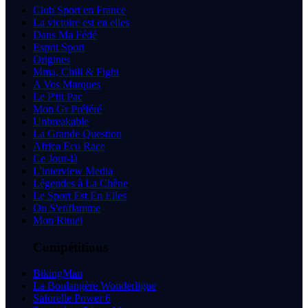
Club Sport en France
La victoire est en elles
Dans Ma Fédé
Esprit Sport
Origines
Mma, Chill & Fight
A Vos Marques
Le P'tit Pac
Mon Gr Préféré
Unbreakable
La Grande Question
Africa Eco Race
Ce Jour-là
L'interview Media
Légendes à La Chêne
Le Sport Est En Elles
On S'enflamme
Mon Rituel
Compétitions
BikingMan
La Boulangère Wonderligue
Saforelle Power 6