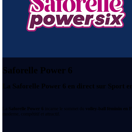
Saforelle Power 6
La Saforelle Power 6 en direct sur Sport 
La
Saforelle Power 6
incarne le sommet du
volley-ball féminin en 
moderne, compétitif et attractif.