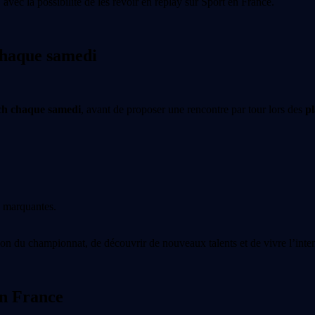
, avec la possibilité de les revoir en replay sur Sport en France.
chaque samedi
ch chaque samedi
, avant de proposer une rencontre par tour lors des
pl
s marquantes.
ion du championnat, de découvrir de nouveaux talents et de vivre l’inte
en France