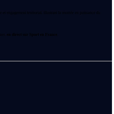
t engagement territorial, illustrant la montée en puissance du
quer,
en direct sur Sport en France
.