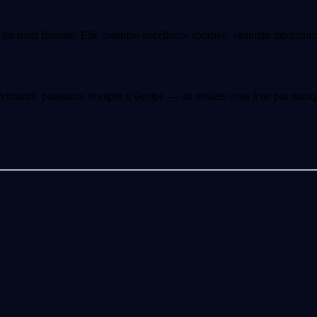
ort féminin. Elle combine excellence sportive, visibilité médiatique e
echnicité, puissance et esprit d’équipe — un rendez-vous à ne pas man