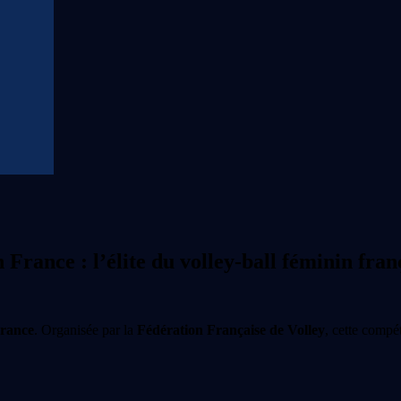
en France
: l’élite du volley-ball féminin fran
France
. Organisée par la
Fédération Française de Volley
, cette compé