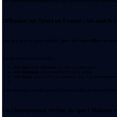
Ces rencontres seront diffusées en clair, à la télévision et en streaming
Diffusion sur Sport en France : un match 
Tout au long de la saison régulière,
Sport en France diffuse un mat
Les rencontres sont disponibles :
- En direct à la télévision
, en clair et gratuitement ;
- En streaming
, via les plateformes de la chaîne ;
- En replay
, pour revivre les moments forts et les performance
Cette couverture complète permet à tous les publics de suivre l’évolut
Un championnat vitrine du sport féminin 