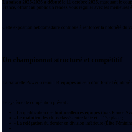
La saison 2025-2026 a débuté le 11 octobre 2025
, marquant le coup
France, offrant au public un rendez-vous régulier avec les meilleures 
Cette exposition hebdomadaire contribue à renforcer la notoriété du vol
Un championnat structuré et compétitif
La Saforelle Power 6 réunit
14 équipes
au sein d’un format équilibré 
Le système de compétition prévoit :
- La qualification des
huit meilleures équipes
(hors France Ave
- Le
maintien
des clubs classés entre la 9e et la 13e place ;
- La
relégation
du dernier en division inférieure (Élite Féminine