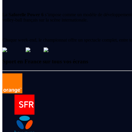
La
Saforelle Power 6
s’impose comme un modèle de développement du sp
volley-ball français sur la scène internationale.
Chaque week-end, le championnat offre un spectacle complet, entre t
Sport en France sur tous vos écrans