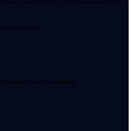
semaine, un match est diffusé en clair et gratuitement sur Sport en
’ensemble du territoire.
rte
26 journées
disputées en
aller-retour
.