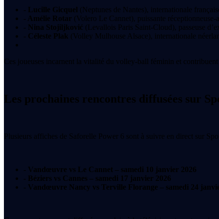
- Lucille Gicquel
(Neptunes de Nantes), internationale français
- Amélie Rotar
(Volero Le Cannet), puissante réceptionneuse-a
- Nina Stojiljković
(Levallois Paris Saint-Cloud), passeuse d’exp
- Céleste Plak
(Volley Mulhouse Alsace), internationale néerlan
Ces joueuses incarnent la vitalité du volley-ball féminin et contribuen
Les prochaines rencontres diffusées sur Sp
Plusieurs affiches de Saforelle Power 6 sont à suivre en direct sur Sp
- Vandœuvre vs Le Cannet – samedi 10 janvier 2026
- Béziers vs Cannes – samedi 17 janvier 2026
- Vandœuvre Nancy vs Terville Florange – samedi 24 janvi