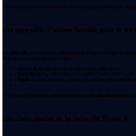
Ce format favorise une dynamique de compétition continue, où chaque re
Les play-offs : l’ultime bataille pour le titr
Les
play-offs
déterminent le
Champion de France
à l’issue d’une ph
Ils se composent de plusieurs étapes :
- Quarts de finale
disputés au meilleur des cinq matchs ;
- Demi-finales
en aller-retour avec match d’appui si nécessaire 
- Finale
en deux manches, pouvant se conclure par un
set en o
Le club sacré champion obtient également sa
qualification pour la 
Les clubs phares de la Saforelle Power 6