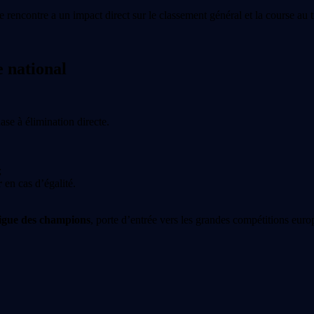
ncontre a un impact direct sur le classement général et la course au ti
e national
ase à élimination directe.
;
r
en cas d’égalité.
Ligue des champions
, porte d’entrée vers les grandes compétitions eur