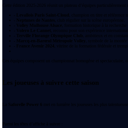
Cette édition 2025-2026 réunit un plateau d’équipes particulièrement r
- Levallois Paris Saint-Cloud
, champion en titre et référence n
- Neptunes de Nantes
, club régulier sur la scène européenne.
- Volley Mulhouse Alsace
, formation historique à la recherch
- Volero Le Cannet
, reconnu pour son expérience internationale
- Terville Florange Olympique Club
, ambitieux et en constan
- Marcq-en-Barœul Métropole Volley
, symbole de la montée
- France Avenir 2024
, vitrine de la formation fédérale et tremp
Ces équipes composent un championnat homogène et spectaculaire, où ri
Les joueuses à suivre cette saison
La
Saforelle Power 6
met en lumière les joueuses les plus talentueuses
Parmi les têtes d’affiche à suivre :