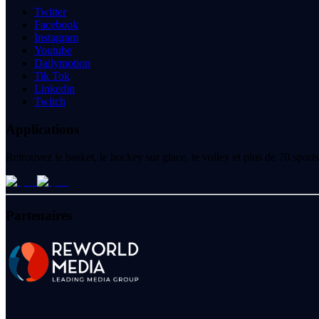
Twitter
Facebook
Instagram
Youtube
Dailymotion
Tik Tok
Linkedin
Twitch
Applications
Retrouvez le basket, le hockey sur glace, le volley et plus de 70 spo
Partenaires