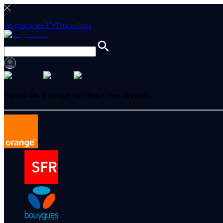
Programmes TV
Disciplines
Sport en France sur tous vos écrans