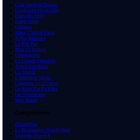
Club Sport en France
La victoire est en elles
Dans Ma Fédé
Esprit Sport
Origines
Mma, Chill & Fight
A Vos Marques
Le P'tit Pac
Mon Gr Préféré
Unbreakable
La Grande Question
Africa Eco Race
Ce Jour-là
L'interview Media
Légendes à La Chêne
Le Sport Est En Elles
On S'enflamme
Mon Rituel
Compétitions
BikingMan
La Boulangère Wonderligue
Saforelle Power 6