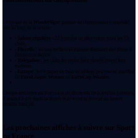
Le format de la
Wonderligue
garantit un championnat compétitif
tout au long de la saison :
- Saison régulière
: 22 journées en aller-retour entre les 12
clubs.
- Playoffs
: les huit meilleures équipes disputent une phase à
élimination directe.
- Relégation
: les clubs les moins bien classés jouent leur
maintien.
- Europe
: les équipes du haut de tableau peuvent se qualifier
en
EuroLeague Women
ou
EuroCup Women
.
Chaque rencontre est l’occasion de découvrir de nouvelles joueuses,
d’assister à des duels tactiques et de vivre la ferveur du basket
féminin français.
Les prochaines affiches à suivre sur Sport
en France