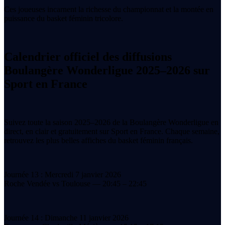
Ces joueuses incarnent la richesse du championnat et la montée en
puissance du basket féminin tricolore.
Calendrier officiel des diffusions
Boulangère Wonderligue 2025–2026 sur
Sport en France
Suivez toute la saison 2025–2026 de la Boulangère Wonderligue en
direct, en clair et gratuitement sur Sport en France. Chaque semaine,
retrouvez les plus belles affiches du basket féminin français.
Journée 13 : Mercredi 7 janvier 2026
Roche Vendée vs Toulouse — 20:45 – 22:45
Journée 14 : Dimanche 11 janvier 2026