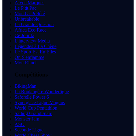
A Vos Marques
Le P'tit Pac
Mon Gr Préféré
Unbreakable
La Grande Question
Africa Eco Race
Ce Jour-là
L'interview Media
Légendes à La Chêne
Le Sport Est En Elles
On S'enflamme
Mon Rituel
Compétitions
BikingMan
La Boulangère Wonderligue
Saforelle Power 6
Synerglace Ligue Magnus
World Cup Pentathlon
Sailing Grand Slam
Monster Jam
ASO
Seconde Ligue
World Chess Show