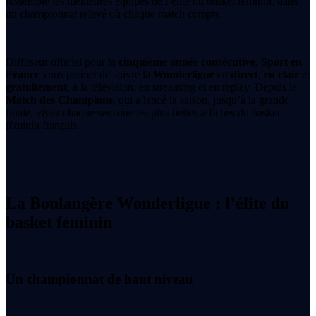
rassemble les meilleures équipes de l’élite du basket féminin, dans
un championnat relevé où chaque match compte.
Diffuseur officiel pour la
cinquième année consécutive
,
Sport en
France
vous permet de suivre la
Wonderligue
en
direct
,
en clair
et
gratuitement
, à la télévision, en streaming et en replay. Depuis le
Match des Champions
, qui a lancé la saison, jusqu’à la grande
finale, vivez chaque semaine les plus belles affiches du basket
féminin français.
La Boulangère Wonderligue : l’élite du
basket féminin
Un championnat de haut niveau