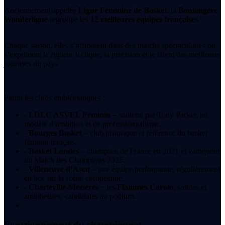
Anciennement appelée
Ligue Féminine de Basket
, la
Boulangère
Wonderligue
regroupe les
12 meilleures équipes françaises
.
Chaque saison, elles s’affrontent dans des matchs spectaculaires où
s’expriment la rigueur tactique, la précision et le talent des meilleures
joueuses du pays.
Parmi les clubs emblématiques :
- LDLC ASVEL Féminin
– soutenu par Tony Parker, un
modèle d’ambition et de professionnalisme.
- Bourges Basket
– club historique et référence du basket
féminin français.
- Basket Landes
– champion de France en 2021 et vainqueur
du Match des Champions 2025.
- Villeneuve d’Ascq
– une équipe performante, régulièrement
en lice sur la scène européenne.
- Charleville-Mézières
– les
Flammes Carolo
, solides et
ambitieuses, candidates au podium.
Fonctionnement du championnat