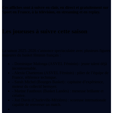
Ces affiches sont à suivre en clair, en direct et gratuitement sur
Sport en France, à la télévision, en streaming et en replay.
Les joueuses à suivre cette saison
La saison 2025–2026 s’annonce spectaculaire avec plusieurs figures
majeures du basket féminin français :
- Dominique Malonga (ASVEL Féminin) : jeune talent déjà
incontournable.
- Alexia Chartereau (ASVEL Féminin) : pilier de l’équipe de
France, référence technique.
- Sarah Michel (Bourges Basket) : capitaine d’expérience,
moteur du collectif berruyer.
- Marine Fauthoux (Basket Landes) : meneuse brillante et
créative.
- Jori Davis (Charleville-Mézières) : scoreuse internationale
capable de renverser un match.