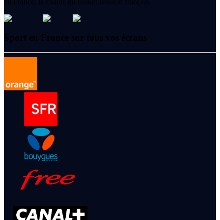
en France, la chaîne du basket féminin français.
Sport en France sur tous vos écrans