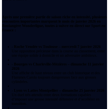
Après une première partie de saison riche en intensité, plusieurs
rencontres importantes marquent le mois de janvier 2026 en
Boulangère Wonderligue, toutes à suivre en direct sur Sport en
France :
- Roche Vendée vs Toulouse – mercredi 7 janvier 2026
Une opposition précieuse dans la course au classement, entre
une équipe solide à domicile et un adversaire ambitieux.
- Bourges vs Charleville-Mézières – dimanche 11 janvier
2026
Une affiche de haut niveau entre un club historique et des
Flammes Carolo toujours dangereuses face aux grosses
cylindrées.
- Lyon vs Lattes Montpellier – dimanche 25 janvier 2026
Un duel très attendu entre deux formations capables
d’imposer une grosse intensité défensive et d’accélérer en
transition.