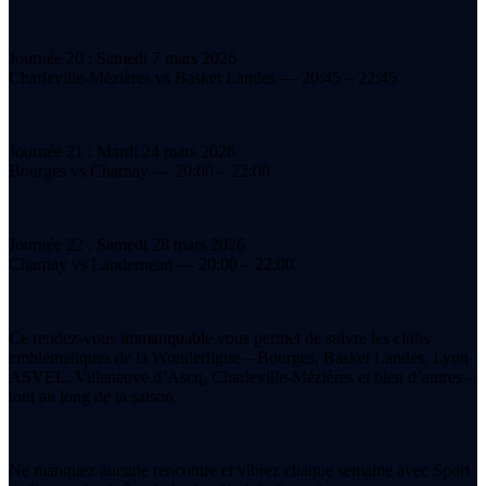
Journée 20 : Samedi 7 mars 2026
Charleville-Mézières vs Basket Landes — 20:45 – 22:45
Journée 21 : Mardi 24 mars 2026
Bourges vs Charnay — 20:00 – 22:00
Journée 22 : Samedi 28 mars 2026
Charnay vs Landerneau — 20:00 – 22:00
Ce rendez-vous immanquable vous permet de suivre les clubs
emblématiques de la Wonderligue – Bourges, Basket Landes, Lyon
ASVEL, Villeneuve d’Ascq, Charleville-Mézières et bien d’autres –
tout au long de la saison.
Ne manquez aucune rencontre et vibrez chaque semaine avec Sport