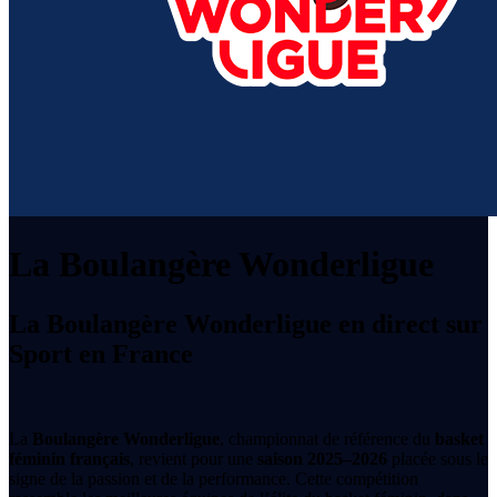
La Boulangère Wonderligue
La Boulangère Wonderligue en direct sur
Sport en France
La
Boulangère Wonderligue
, championnat de référence du
basket
féminin français
, revient pour une
saison 2025–2026
placée sous le
signe de la passion et de la performance. Cette compétition