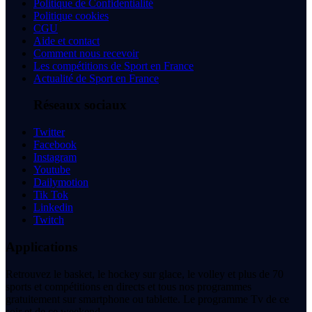
Politique de Confidentialité
Politique cookies
CGU
Aide et contact
Comment nous recevoir
Les compétitions de Sport en France
Actualité de Sport en France
Réseaux sociaux
Twitter
Facebook
Instagram
Youtube
Dailymotion
Tik Tok
Linkedin
Twitch
Applications
Retrouvez le basket, le hockey sur glace, le volley et plus de 70
sports et compétitions en directs et tous nos programmes
gratuitement sur smartphone ou tablette. Le programme Tv de ce
soir et de ce weekend.