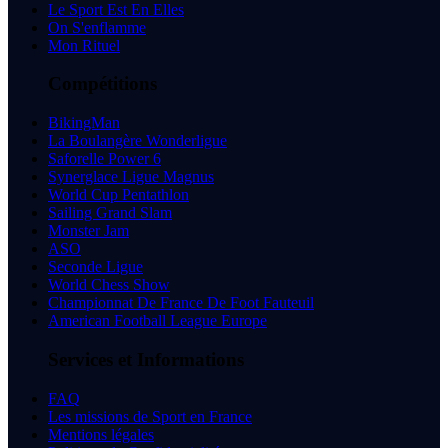
Le Sport Est En Elles
On S'enflamme
Mon Rituel
Compétitions
BikingMan
La Boulangère Wonderligue
Saforelle Power 6
Synerglace Ligue Magnus
World Cup Pentathlon
Sailing Grand Slam
Monster Jam
ASO
Seconde Ligue
World Chess Show
Championnat De France De Foot Fauteuil
American Football League Europe
Services et Informations
FAQ
Les missions de Sport en France
Mentions légales