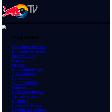
Programmes
Club Sport en France
La victoire est en elles
Dans Ma Fédé
Esprit Sport
Origines
Mma, Chill & Fight
A Vos Marques
Le P'tit Pac
Mon Gr Préféré
Unbreakable
La Grande Question
Africa Eco Race
Ce Jour-là
L'interview Media
Légendes à La Chêne