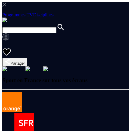
Programmes TV
Disciplines
Partager
Sport en France sur tous vos écrans