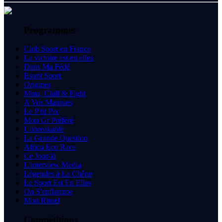
Programmes
Club Sport en France
La victoire est en elles
Dans Ma Fédé
Esprit Sport
Origines
Mma, Chill & Fight
A Vos Marques
Le P'tit Pac
Mon Gr Préféré
Unbreakable
La Grande Question
Africa Eco Race
Ce Jour-là
L'interview Media
Légendes à La Chêne
Le Sport Est En Elles
On S'enflamme
Mon Rituel
Compétitions