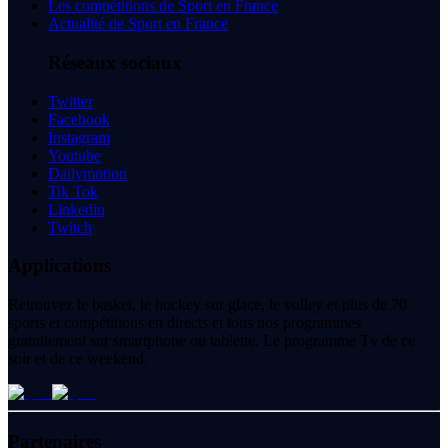
Les compétitions de Sport en France
Actualité de Sport en France
Réseaux sociaux
Twitter
Facebook
Instagram
Youtube
Dailymotion
Tik Tok
Linkedin
Twitch
Applications
Retrouvez le basket, le hockey sur glace, le volley et plus de 70
sports et compétitions en directs et tous nos programmes
gratuitement sur smartphone ou tablette. Le programme Tv de ce
soir et de ce weekend.
Partenaires