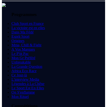
Programmes
Club Sport en France
La victoire est en elles
Dans Ma Fédé
Esprit Sport
Origines
Mma, Chill & Fight
A Vos Marques
Le P'tit Pac
Mon Gr Préféré
Unbreakable
La Grande Question
Africa Eco Race
Ce Jour-là
L'interview Media
Légendes à La Chêne
Le Sport Est En Elles
On S'enflamme
Mon Rituel
Compétitions