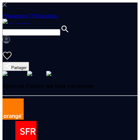
Programmes TV
Disciplines
Partager
Sport en France sur tous vos écrans