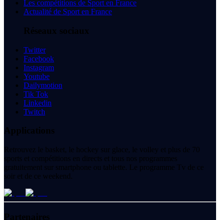
Les compétitions de Sport en France
Actualité de Sport en France
Réseaux sociaux
Twitter
Facebook
Instagram
Youtube
Dailymotion
Tik Tok
Linkedin
Twitch
Applications
Retrouvez le basket, le hockey sur glace, le volley et plus de 70
sports et compétitions en directs et tous nos programmes
gratuitement sur smartphone ou tablette. Le programme Tv de ce
soir et de ce weekend.
Partenaires