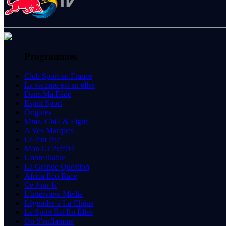
Programmes
Club Sport en France
La victoire est en elles
Dans Ma Fédé
Esprit Sport
Origines
Mma, Chill & Fight
A Vos Marques
Le P'tit Pac
Mon Gr Préféré
Unbreakable
La Grande Question
Africa Eco Race
Ce Jour-là
L'interview Media
Légendes à La Chêne
Le Sport Est En Elles
On S'enflamme