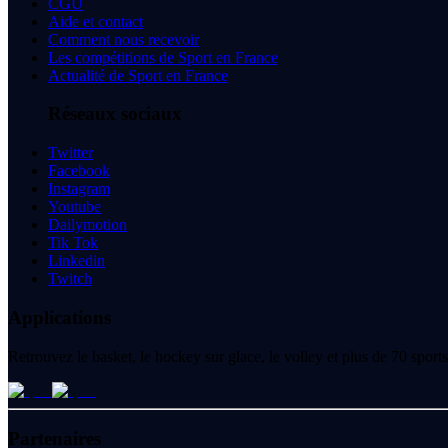
CGU
Aide et contact
Comment nous recevoir
Les compétitions de Sport en France
Actualité de Sport en France
Réseaux sociaux
Twitter
Facebook
Instagram
Youtube
Dailymotion
Tik Tok
Linkedin
Twitch
Applications
Retrouvez le basket, le hockey sur glace, le volley et plus de 70 spo
Partenaires