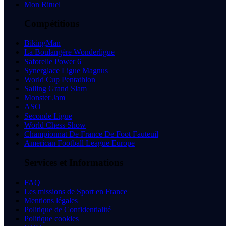
Mon Rituel
Compétitions
BikingMan
La Boulangère Wonderligue
Saforelle Power 6
Synerglace Ligue Magnus
World Cup Pentathlon
Sailing Grand Slam
Monster Jam
ASO
Seconde Ligue
World Chess Show
Championnat De France De Foot Fauteuil
American Football League Europe
Services et Informations
FAQ
Les missions de Sport en France
Mentions légales
Politique de Confidentialité
Politique cookies