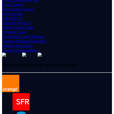
Mma League
Mma Super League
Monster Jam
Red Bull TV
Saforelle Power 6
Sailing Grand Slam
Seconde Ligue
Synerglace Ligue Magnus
Tournoi National Blackball
World Chess Show
World Cup Pentathlon
Sport en France sur tous vos écrans