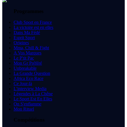
Programmes
Club Sport en France
La victoire est en elles
Dans Ma Fédé
Esprit Sport
Origines
Mma, Chill & Fight
A Vos Marques
Le P'tit Pac
Mon Gr Préféré
Unbreakable
La Grande Question
Africa Eco Race
Ce Jour-là
L'interview Media
Légendes à La Chêne
Le Sport Est En Elles
On S'enflamme
Mon Rituel
Compétitions