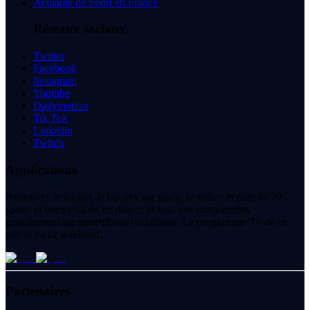
Actualité de Sport en France
Réseaux sociaux
Twitter
Facebook
Instagram
Youtube
Dailymotion
Tik Tok
Linkedin
Twitch
Applications
Retrouvez le basket, le hockey sur glace, le volley et plus de 70
sports et compétitions en directs et tous nos programmes
gratuitement sur smartphone ou tablette. Le programme Tv de ce
soir et de ce weekend.
Partenaires