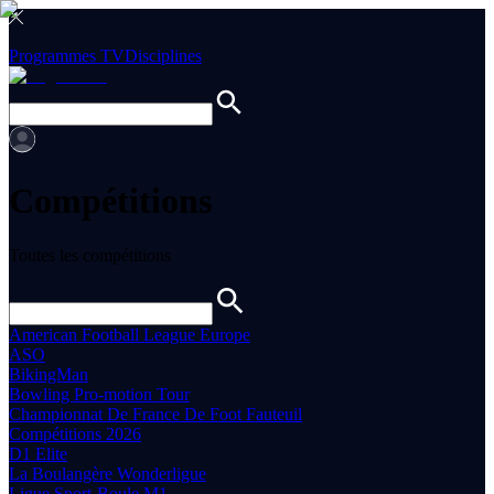
Programmes TV
Disciplines
Compétitions
Toutes les compétitions
American Football League Europe
ASO
BikingMan
Bowling Pro-motion Tour
Championnat De France De Foot Fauteuil
Compétitions 2026
D1 Elite
La Boulangère Wonderligue
Ligue Sport-Boule M1