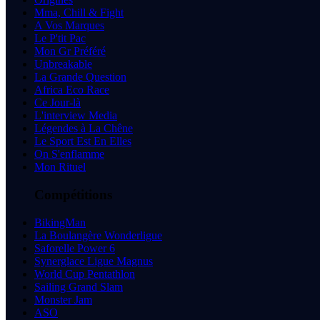
Mma, Chill & Fight
A Vos Marques
Le P'tit Pac
Mon Gr Préféré
Unbreakable
La Grande Question
Africa Eco Race
Ce Jour-là
L'interview Media
Légendes à La Chêne
Le Sport Est En Elles
On S'enflamme
Mon Rituel
Compétitions
BikingMan
La Boulangère Wonderligue
Saforelle Power 6
Synerglace Ligue Magnus
World Cup Pentathlon
Sailing Grand Slam
Monster Jam
ASO