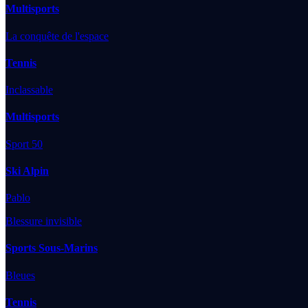
Multisports
La conquête de l'espace
Tennis
Inclassable
Multisports
Sport 50
Ski Alpin
Pablo
Blessure invisible
Sports Sous-Marins
Bleues
Tennis