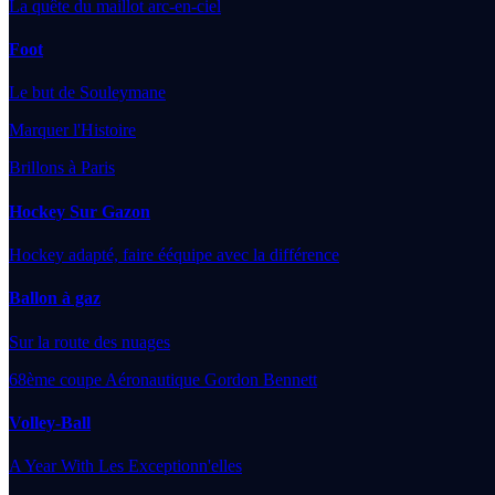
La quête du maillot arc-en-ciel
Foot
Le but de Souleymane
Marquer l'Histoire
Brillons à Paris
Hockey Sur Gazon
Hockey adapté, faire ééquipe avec la différence
Ballon à gaz
Sur la route des nuages
68ème coupe Aéronautique Gordon Bennett
Volley-Ball
A Year With Les Exceptionn'elles