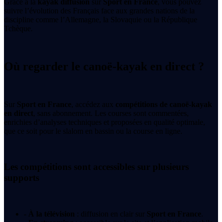
Grâce à la
kayak diffusion
sur
Sport en France
, vous pouvez
suivre l’évolution des Français face aux grandes nations de la
discipline comme l’Allemagne, la Slovaquie ou la République
Tchèque.
Où regarder le canoë-kayak en direct ?
Sur
Sport en France
, accédez aux
compétitions de canoë-kayak
en direct
, sans abonnement. Les courses sont commentées,
enrichies d’analyses techniques et proposées en qualité optimale,
que ce soit pour le slalom en bassin ou la course en ligne.
Les compétitions sont accessibles sur plusieurs
supports
- À la télévision
: diffusion en clair sur
Sport en France
.