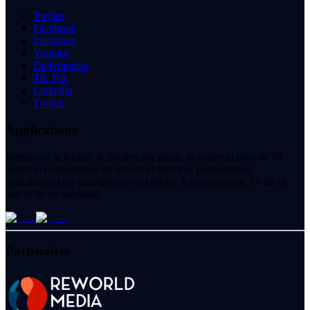
Twitter
Facebook
Instagram
Youtube
Dailymotion
Tik Tok
Linkedin
Twitch
Applications
Retrouvez le basket, le hockey sur glace, le volley et plus de 70
sports et compétitions en directs et tous nos programmes
gratuitement sur smartphone ou tablette. Le programme Tv de ce
soir et de ce weekend.
Partenaires