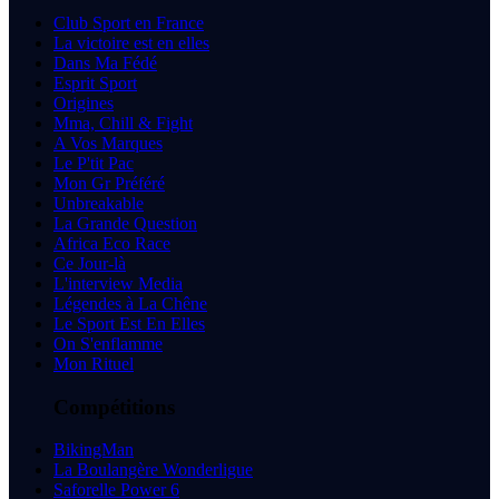
Club Sport en France
La victoire est en elles
Dans Ma Fédé
Esprit Sport
Origines
Mma, Chill & Fight
A Vos Marques
Le P'tit Pac
Mon Gr Préféré
Unbreakable
La Grande Question
Africa Eco Race
Ce Jour-là
L'interview Media
Légendes à La Chêne
Le Sport Est En Elles
On S'enflamme
Mon Rituel
Compétitions
BikingMan
La Boulangère Wonderligue
Saforelle Power 6