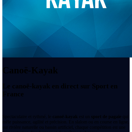
Canoë-Kayak
Le canoë-kayak en direct sur Sport en
France
Spectaculaire et rythmé, le
canoë-kayak
est un
sport de pagaie
qui
mêle puissance, agilité et précision. En slalom ou en course en ligne,
sur rivière naturelle ou bassin artificiel, chaque compétition est une