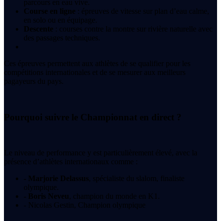
parcours en eau vive.
Course en ligne
: épreuves de vitesse sur plan d’eau calme,
en solo ou en équipage.
Descente
: courses contre la montre sur rivière naturelle avec
des passages techniques.
Ces épreuves permettent aux athlètes de se qualifier pour les
compétitions internationales et de se mesurer aux meilleurs
pagayeurs du pays.
Pourquoi suivre le Championnat en direct ?
Le niveau de performance y est particulièrement élevé, avec la
présence d’athlètes internationaux comme :
- Marjorie Delassus
, spécialiste du slalom, finaliste
olympique.
- Boris Neveu
, champion du monde en K1.
- Nicolas Gestin, Champion olympique