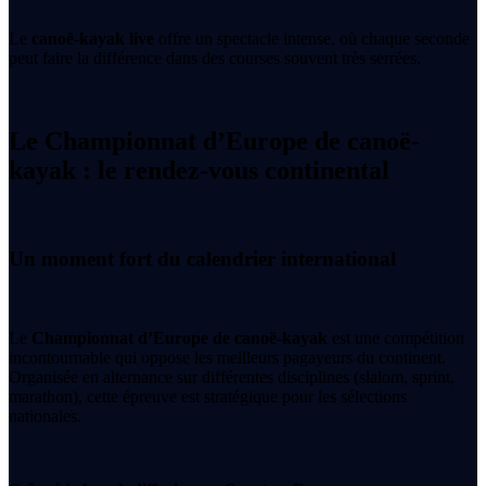
Le
canoë-kayak live
offre un spectacle intense, où chaque seconde
peut faire la différence dans des courses souvent très serrées.
Le Championnat d’Europe de canoë-
kayak : le rendez-vous continental
Un moment fort du calendrier international
Le
Championnat d’Europe de canoë-kayak
est une compétition
incontournable qui oppose les meilleurs pagayeurs du continent.
Organisée en alternance sur différentes disciplines (slalom, sprint,
marathon), cette épreuve est stratégique pour les sélections
nationales.