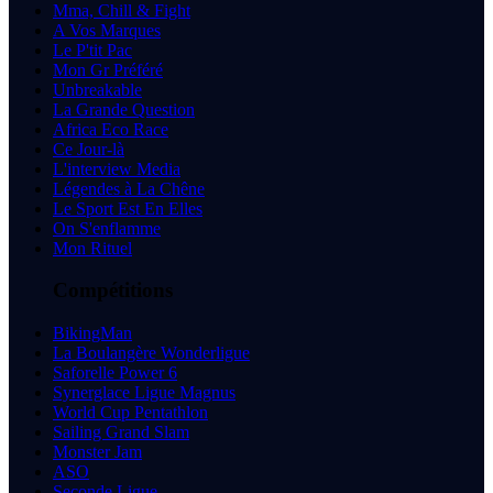
Mma, Chill & Fight
A Vos Marques
Le P'tit Pac
Mon Gr Préféré
Unbreakable
La Grande Question
Africa Eco Race
Ce Jour-là
L'interview Media
Légendes à La Chêne
Le Sport Est En Elles
On S'enflamme
Mon Rituel
Compétitions
BikingMan
La Boulangère Wonderligue
Saforelle Power 6
Synerglace Ligue Magnus
World Cup Pentathlon
Sailing Grand Slam
Monster Jam
ASO
Seconde Ligue