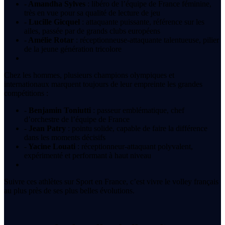
- Amandha Sylves
: libéro de l’équipe de France féminine,
très en vue pour sa qualité de lecture de jeu
- Lucille Gicquel
: attaquante puissante, référence sur les
ailes, passée par de grands clubs européens
- Amélie Rotar
: réceptionneuse-attaquante talentueuse, pilier
de la jeune génération tricolore
Chez les hommes, plusieurs champions olympiques et
internationaux marquent toujours de leur empreinte les grandes
compétitions :
- Benjamin Toniutti
: passeur emblématique, chef
d’orchestre de l’équipe de France
- Jean Patry
: pointu solide, capable de faire la différence
dans les moments décisifs
- Yacine Louati
: réceptionneur-attaquant polyvalent,
expérimenté et performant à haut niveau
Suivre ces athlètes sur Sport en France, c’est vivre le volley français
au plus près de ses plus belles évolutions.