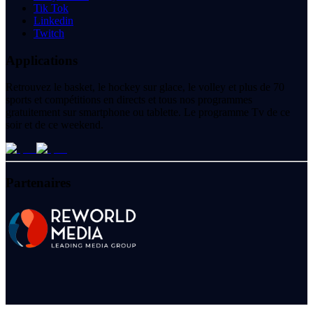
Tik Tok
Linkedin
Twitch
Applications
Retrouvez le basket, le hockey sur glace, le volley et plus de 70
sports et compétitions en directs et tous nos programmes
gratuitement sur smartphone ou tablette. Le programme Tv de ce
soir et de ce weekend.
Partenaires