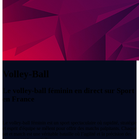
Volley-Ball
Le volley-ball féminin en direct sur Sport
en France
Le volley-ball féminin est un sport spectaculaire où rapidité, stratégie
et esprit d'équipe se mêlent pour offrir des matchs palpitants. Chaque
set et match est une véritable bataille où l’agilité et la précision des