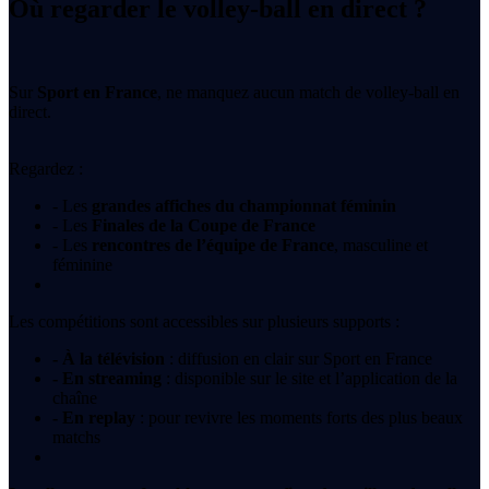
Où regarder le volley-ball en direct ?
Sur
Sport en France
, ne manquez aucun match de volley-ball en
direct.
Regardez :
- Les
grandes affiches du championnat féminin
- Les
Finales de la Coupe de France
- Les
rencontres de l’équipe de France
, masculine et
féminine
Les compétitions sont accessibles sur plusieurs supports :
- À la télévision
: diffusion en clair sur Sport en France
- En streaming
: disponible sur le site et l’application de la
chaîne
- En replay
: pour revivre les moments forts des plus beaux
matchs