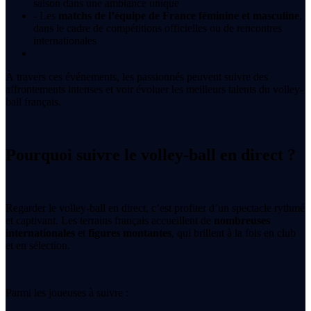
saison dans une ambiance unique
- Les
matchs de l’équipe de France féminine et masculine
,
dans le cadre de compétitions officielles ou de rencontres
internationales
À travers ces événements, les passionnés peuvent suivre des
affrontements intenses et voir évoluer les meilleurs talents du volley-
ball français.
Pourquoi suivre le volley-ball en direct ?
Regarder le volley-ball en direct, c’est profiter d’un spectacle rythmé
et captivant. Les terrains français accueillent de
nombreuses
internationales
et
figures montantes
, qui brillent à la fois en club
et en sélection.
Parmi les joueuses à suivre :