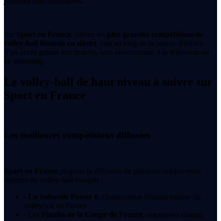
joueuses sont essentielles.
Sur
Sport en France
, suivez les
plus grandes compétitions de
volley-ball féminin en direct
, tout au long de la saison. Profitez
d’un accès gratuit aux matchs, sans abonnement, à la télévision ou
en streaming.
Le volley-ball de haut niveau à suivre sur
Sport en France
Les meilleures compétitions diffusées
Sport en France
propose la diffusion de plusieurs rendez-vous
majeurs du volley-ball français :
-
La Saforelle Power 6
, championnat féminin majeur du
volleyball en France
- Les
Finales de la Coupe de France
, organisées chaque