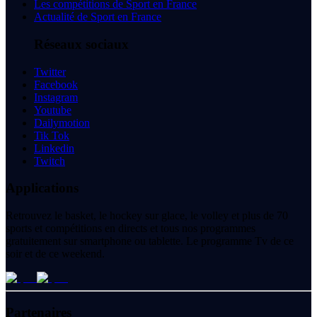
Les compétitions de Sport en France
Actualité de Sport en France
Réseaux sociaux
Twitter
Facebook
Instagram
Youtube
Dailymotion
Tik Tok
Linkedin
Twitch
Applications
Retrouvez le basket, le hockey sur glace, le volley et plus de 70
sports et compétitions en directs et tous nos programmes
gratuitement sur smartphone ou tablette. Le programme Tv de ce
soir et de ce weekend.
Partenaires