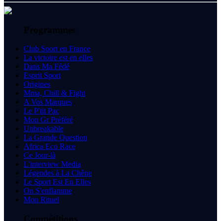
Programmes
Club Sport en France
La victoire est en elles
Dans Ma Fédé
Esprit Sport
Origines
Mma, Chill & Fight
A Vos Marques
Le P'tit Pac
Mon Gr Préféré
Unbreakable
La Grande Question
Africa Eco Race
Ce Jour-là
L'interview Media
Légendes à La Chêne
Le Sport Est En Elles
On S'enflamme
Mon Rituel
Compétitions