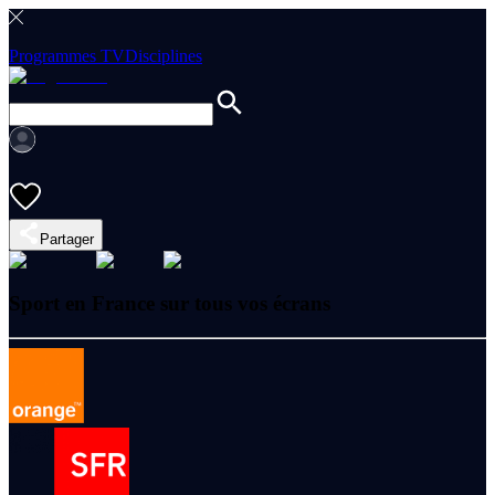
Programmes TV
Disciplines
Partager
Sport en France sur tous vos écrans