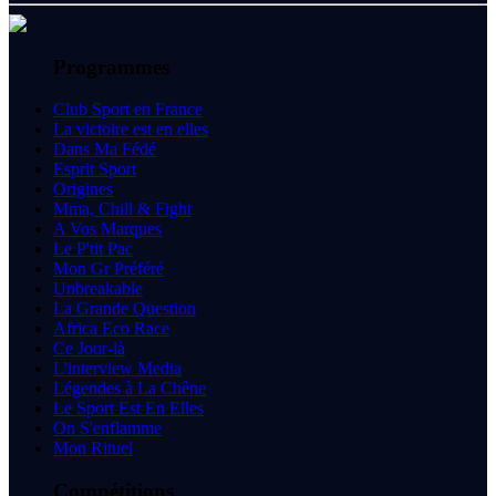
Programmes
Club Sport en France
La victoire est en elles
Dans Ma Fédé
Esprit Sport
Origines
Mma, Chill & Fight
A Vos Marques
Le P'tit Pac
Mon Gr Préféré
Unbreakable
La Grande Question
Africa Eco Race
Ce Jour-là
L'interview Media
Légendes à La Chêne
Le Sport Est En Elles
On S'enflamme
Mon Rituel
Compétitions