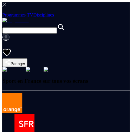
Programmes TV
Disciplines
Partager
Sport en France sur tous vos écrans