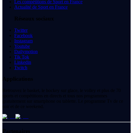
Les compétitions de Sport en France
Actualité de Sport en France
Réseaux sociaux
Twitter
Facebook
Instagram
Youtube
Dailymotion
Tik Tok
Linkedin
Twitch
Applications
Retrouvez le basket, le hockey sur glace, le volley et plus de 70
sports et compétitions en directs et tous nos programmes
gratuitement sur smartphone ou tablette. Le programme Tv de ce
soir et de ce weekend.
Partenaires