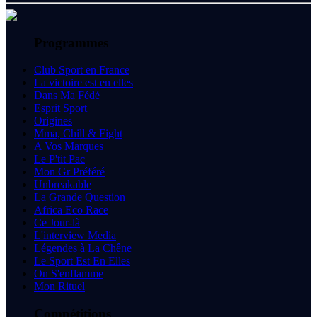
Programmes
Club Sport en France
La victoire est en elles
Dans Ma Fédé
Esprit Sport
Origines
Mma, Chill & Fight
A Vos Marques
Le P'tit Pac
Mon Gr Préféré
Unbreakable
La Grande Question
Africa Eco Race
Ce Jour-là
L'interview Media
Légendes à La Chêne
Le Sport Est En Elles
On S'enflamme
Mon Rituel
Compétitions