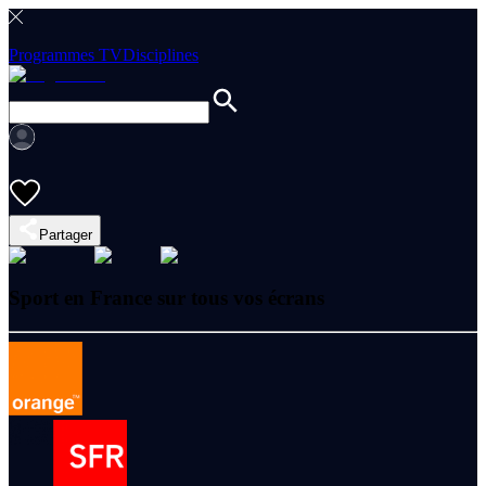
Programmes TV
Disciplines
Partager
Sport en France sur tous vos écrans