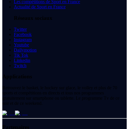
Les compétitions de Sport en France
Actualité de Sport en France
Réseaux sociaux
Twitter
Facebook
Instagram
Youtube
Dailymotion
Tik Tok
Linkedin
Twitch
Applications
Retrouvez le basket, le hockey sur glace, le volley et plus de 70
sports et compétitions en directs et tous nos programmes
gratuitement sur smartphone ou tablette. Le programme Tv de ce
soir et de ce weekend.
Partenaires