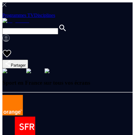
Programmes TV
Disciplines
Partager
Sport en France sur tous vos écrans