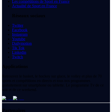
Les compétitions de Sport en France
Actualité de Sport en France
Réseaux sociaux
Twitter
Facebook
Instagram
Youtube
Dailymotion
Tik Tok
Linkedin
Twitch
Applications
Retrouvez le basket, le hockey sur glace, le volley et plus de 70
sports et compétitions en directs et tous nos programmes
gratuitement sur smartphone ou tablette. Le programme Tv de ce
soir et de ce weekend.
Partenaires