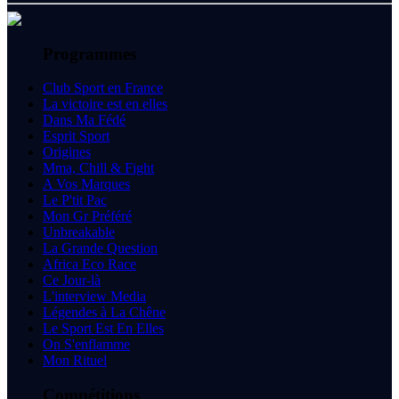
Programmes
Club Sport en France
La victoire est en elles
Dans Ma Fédé
Esprit Sport
Origines
Mma, Chill & Fight
A Vos Marques
Le P'tit Pac
Mon Gr Préféré
Unbreakable
La Grande Question
Africa Eco Race
Ce Jour-là
L'interview Media
Légendes à La Chêne
Le Sport Est En Elles
On S'enflamme
Mon Rituel
Compétitions