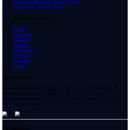
Les compétitions de Sport en France
Actualité de Sport en France
Réseaux sociaux
Twitter
Facebook
Instagram
Youtube
Dailymotion
Tik Tok
Linkedin
Twitch
Applications
Retrouvez le basket, le hockey sur glace, le volley et plus de 70
sports et compétitions en directs et tous nos programmes
gratuitement sur smartphone ou tablette. Le programme Tv de ce
soir et de ce weekend.
Partenaires