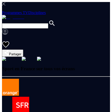
Programmes TV
Disciplines
Partager
Sport en France sur tous vos écrans