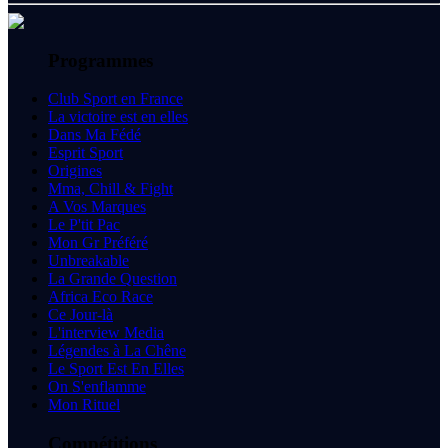
Programmes
Club Sport en France
La victoire est en elles
Dans Ma Fédé
Esprit Sport
Origines
Mma, Chill & Fight
A Vos Marques
Le P'tit Pac
Mon Gr Préféré
Unbreakable
La Grande Question
Africa Eco Race
Ce Jour-là
L'interview Media
Légendes à La Chêne
Le Sport Est En Elles
On S'enflamme
Mon Rituel
Compétitions