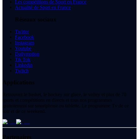
Les compétitions de Sport en France
Actualité de Sport en France
Réseaux sociaux
Twitter
Facebook
Instagram
Youtube
Dailymotion
Tik Tok
Linkedin
Twitch
Applications
Retrouvez le basket, le hockey sur glace, le volley et plus de 70
sports et compétitions en directs et tous nos programmes
gratuitement sur smartphone ou tablette. Le programme Tv de ce
soir et de ce weekend.
Partenaires