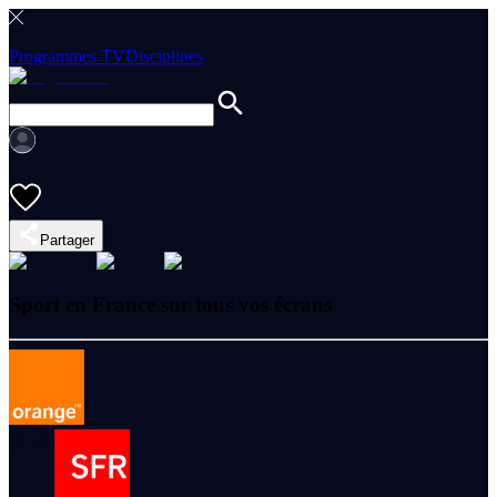
Programmes TV
Disciplines
Partager
Sport en France sur tous vos écrans