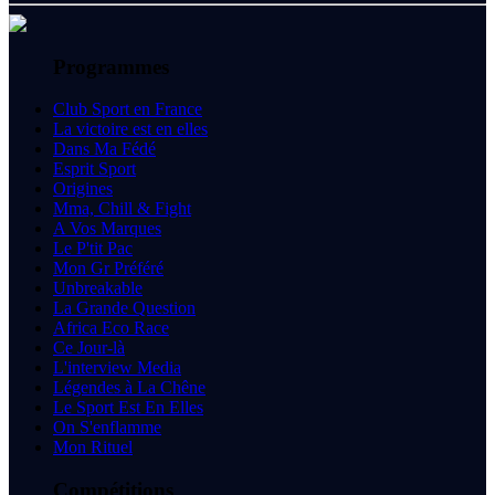
Programmes
Club Sport en France
La victoire est en elles
Dans Ma Fédé
Esprit Sport
Origines
Mma, Chill & Fight
A Vos Marques
Le P'tit Pac
Mon Gr Préféré
Unbreakable
La Grande Question
Africa Eco Race
Ce Jour-là
L'interview Media
Légendes à La Chêne
Le Sport Est En Elles
On S'enflamme
Mon Rituel
Compétitions