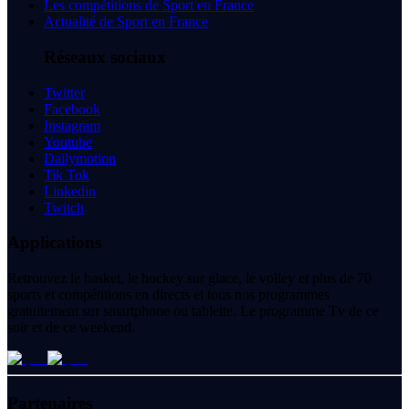
Les compétitions de Sport en France
Actualité de Sport en France
Réseaux sociaux
Twitter
Facebook
Instagram
Youtube
Dailymotion
Tik Tok
Linkedin
Twitch
Applications
Retrouvez le basket, le hockey sur glace, le volley et plus de 70
sports et compétitions en directs et tous nos programmes
gratuitement sur smartphone ou tablette. Le programme Tv de ce
soir et de ce weekend.
Partenaires