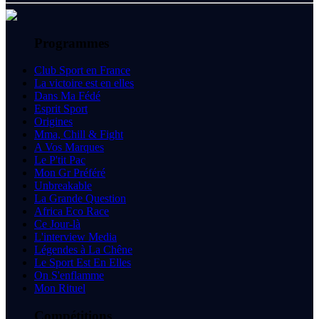
Programmes
Club Sport en France
La victoire est en elles
Dans Ma Fédé
Esprit Sport
Origines
Mma, Chill & Fight
A Vos Marques
Le P'tit Pac
Mon Gr Préféré
Unbreakable
La Grande Question
Africa Eco Race
Ce Jour-là
L'interview Media
Légendes à La Chêne
Le Sport Est En Elles
On S'enflamme
Mon Rituel
Compétitions