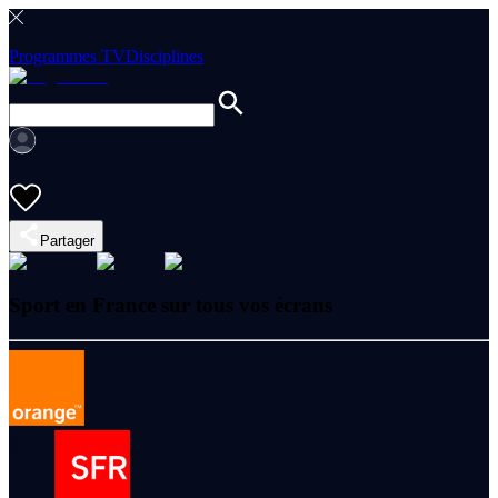
Programmes TV
Disciplines
Partager
Sport en France sur tous vos écrans