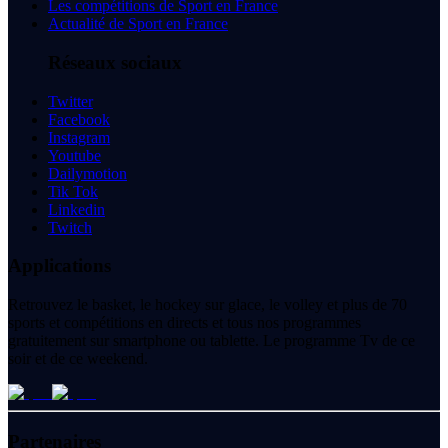
Les compétitions de Sport en France
Actualité de Sport en France
Réseaux sociaux
Twitter
Facebook
Instagram
Youtube
Dailymotion
Tik Tok
Linkedin
Twitch
Applications
Retrouvez le basket, le hockey sur glace, le volley et plus de 70
sports et compétitions en directs et tous nos programmes
gratuitement sur smartphone ou tablette. Le programme Tv de ce
soir et de ce weekend.
Partenaires