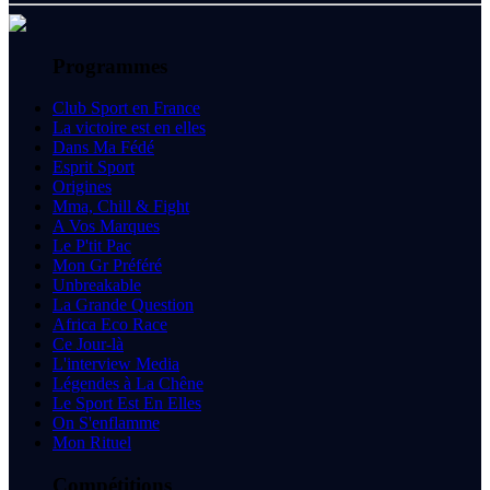
Programmes
Club Sport en France
La victoire est en elles
Dans Ma Fédé
Esprit Sport
Origines
Mma, Chill & Fight
A Vos Marques
Le P'tit Pac
Mon Gr Préféré
Unbreakable
La Grande Question
Africa Eco Race
Ce Jour-là
L'interview Media
Légendes à La Chêne
Le Sport Est En Elles
On S'enflamme
Mon Rituel
Compétitions