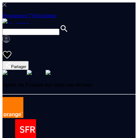
Programmes TV
Disciplines
Partager
Sport en France sur tous vos écrans