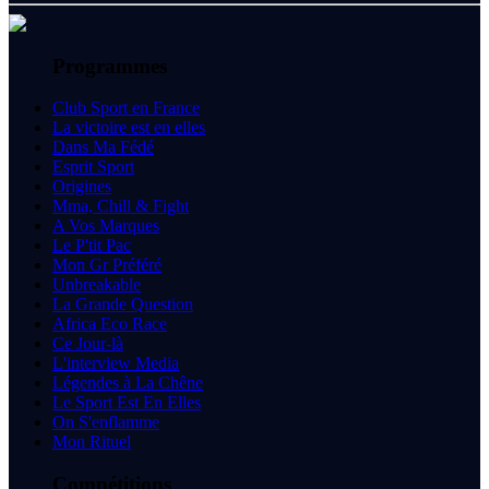
Programmes
Club Sport en France
La victoire est en elles
Dans Ma Fédé
Esprit Sport
Origines
Mma, Chill & Fight
A Vos Marques
Le P'tit Pac
Mon Gr Préféré
Unbreakable
La Grande Question
Africa Eco Race
Ce Jour-là
L'interview Media
Légendes à La Chêne
Le Sport Est En Elles
On S'enflamme
Mon Rituel
Compétitions