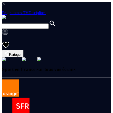
Programmes TV
Disciplines
Partager
Sport en France sur tous vos écrans