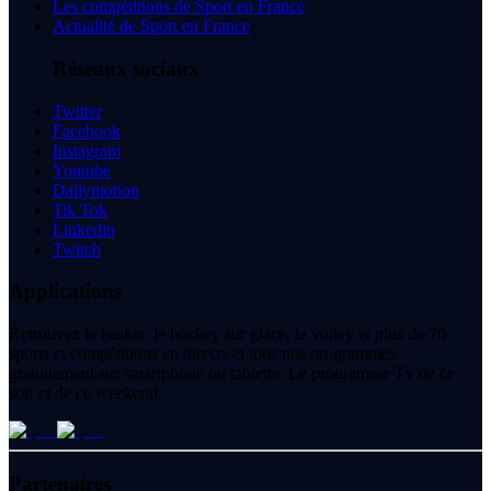
Les compétitions de Sport en France
Actualité de Sport en France
Réseaux sociaux
Twitter
Facebook
Instagram
Youtube
Dailymotion
Tik Tok
Linkedin
Twitch
Applications
Retrouvez le basket, le hockey sur glace, le volley et plus de 70
sports et compétitions en directs et tous nos programmes
gratuitement sur smartphone ou tablette. Le programme Tv de ce
soir et de ce weekend.
Partenaires