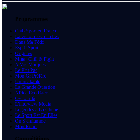
Programmes
Club Sport en France
La victoire est en elles
Dans Ma Fédé
Esprit Sport
Origines
Mma, Chill & Fight
A Vos Marques
Le P'tit Pac
Mon Gr Préféré
Unbreakable
La Grande Question
Africa Eco Race
Ce Jour-là
L'interview Media
Légendes à La Chêne
Le Sport Est En Elles
On S'enflamme
Mon Rituel
Compétitions