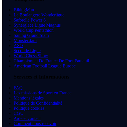
BikingMan
La Boulangère Wonderligue
Saforelle Power 6
Synerglace Ligue Magnus
World Cup Pentathlon
Sailing Grand Slam
Monster Jam
ASO
Seconde Ligue
World Chess Show
Championnat De France De Foot Fauteuil
American Football League Europe
Services et Informations
FAQ
Les missions de Sport en France
Mentions légales
Politique de Confidentialité
Politique cookies
CGU
Aide et contact
Comment nous recevoir