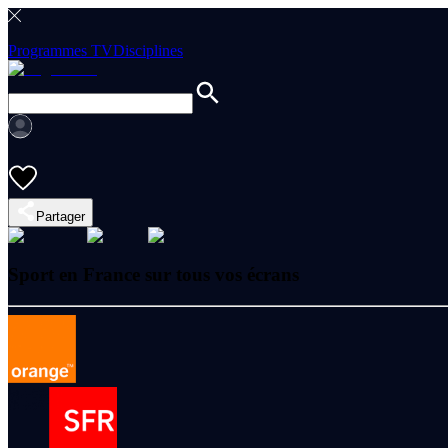
Programmes TV
Disciplines
Partager
Sport en France sur tous vos écrans