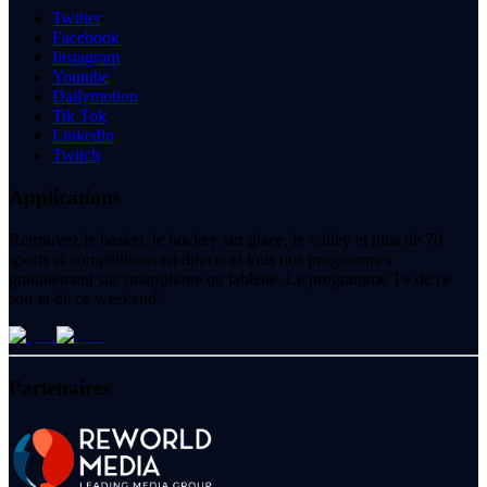
Twitter
Facebook
Instagram
Youtube
Dailymotion
Tik Tok
Linkedin
Twitch
Applications
Retrouvez le basket, le hockey sur glace, le volley et plus de 70
sports et compétitions en directs et tous nos programmes
gratuitement sur smartphone ou tablette. Le programme Tv de ce
soir et de ce weekend.
Partenaires