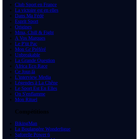
Club Sport en France
La victoire est en elles
Dans Ma Fédé
Esprit Sport
Origines
Mma, Chill & Fight
A Vos Marques
Le P'tit Pac
Mon Gr Préféré
Unbreakable
La Grande Question
Africa Eco Race
Ce Jour-là
L'interview Media
Légendes à La Chêne
Le Sport Est En Elles
On S'enflamme
Mon Rituel
Compétitions
BikingMan
La Boulangère Wonderligue
Saforelle Power 6