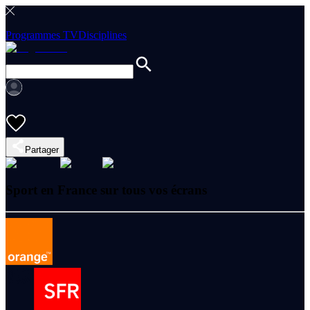
Programmes TV
Disciplines
Partager
Sport en France sur tous vos écrans