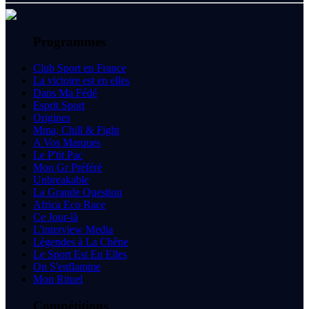
Programmes
Club Sport en France
La victoire est en elles
Dans Ma Fédé
Esprit Sport
Origines
Mma, Chill & Fight
A Vos Marques
Le P'tit Pac
Mon Gr Préféré
Unbreakable
La Grande Question
Africa Eco Race
Ce Jour-là
L'interview Media
Légendes à La Chêne
Le Sport Est En Elles
On S'enflamme
Mon Rituel
Compétitions