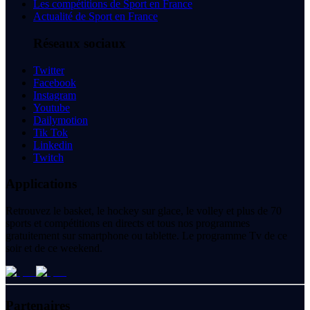
Les compétitions de Sport en France
Actualité de Sport en France
Réseaux sociaux
Twitter
Facebook
Instagram
Youtube
Dailymotion
Tik Tok
Linkedin
Twitch
Applications
Retrouvez le basket, le hockey sur glace, le volley et plus de 70
sports et compétitions en directs et tous nos programmes
gratuitement sur smartphone ou tablette. Le programme Tv de ce
soir et de ce weekend.
Partenaires