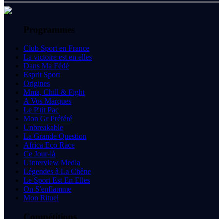
Programmes
Club Sport en France
La victoire est en elles
Dans Ma Fédé
Esprit Sport
Origines
Mma, Chill & Fight
A Vos Marques
Le P'tit Pac
Mon Gr Préféré
Unbreakable
La Grande Question
Africa Eco Race
Ce Jour-là
L'interview Media
Légendes à La Chêne
Le Sport Est En Elles
On S'enflamme
Mon Rituel
Compétitions