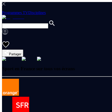
Programmes TV
Disciplines
Partager
Sport en France sur tous vos écrans