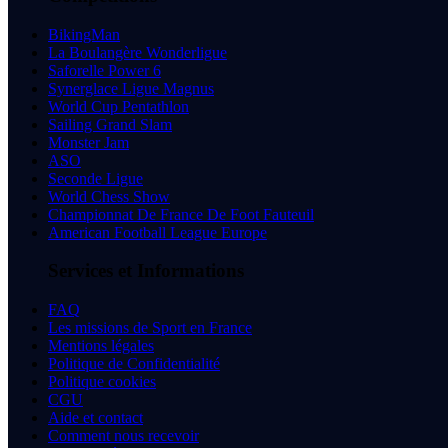
BikingMan
La Boulangère Wonderligue
Saforelle Power 6
Synerglace Ligue Magnus
World Cup Pentathlon
Sailing Grand Slam
Monster Jam
ASO
Seconde Ligue
World Chess Show
Championnat De France De Foot Fauteuil
American Football League Europe
Services et Informations
FAQ
Les missions de Sport en France
Mentions légales
Politique de Confidentialité
Politique cookies
CGU
Aide et contact
Comment nous recevoir