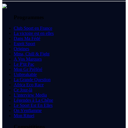
Programmes
Club Sport en France
La victoire est en elles
Dans Ma Fédé
Esprit Sport
Origines
Mma, Chill & Fight
A Vos Marques
Le P'tit Pac
Mon Gr Préféré
Unbreakable
La Grande Question
Africa Eco Race
Ce Jour-là
L'interview Media
Légendes à La Chêne
Le Sport Est En Elles
On S'enflamme
Mon Rituel
Compétitions