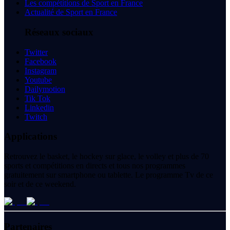
Les compétitions de Sport en France
Actualité de Sport en France
Réseaux sociaux
Twitter
Facebook
Instagram
Youtube
Dailymotion
Tik Tok
Linkedin
Twitch
Applications
Retrouvez le basket, le hockey sur glace, le volley et plus de 70
sports et compétitions en directs et tous nos programmes
gratuitement sur smartphone ou tablette. Le programme Tv de ce
soir et de ce weekend.
Partenaires