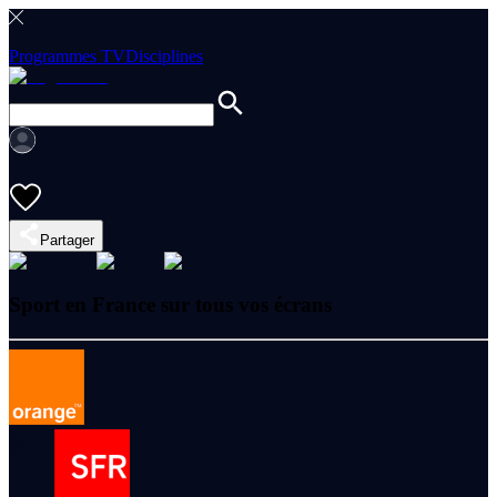
Programmes TV
Disciplines
Partager
Sport en France sur tous vos écrans