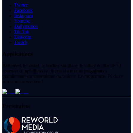
Twitter
Facebook
Instagram
Youtube
Dailymotion
Tik Tok
Linkedin
Twitch
Applications
Retrouvez le basket, le hockey sur glace, le volley et plus de 70
sports et compétitions en directs et tous nos programmes
gratuitement sur smartphone ou tablette. Le programme Tv de ce
soir et de ce weekend.
Partenaires