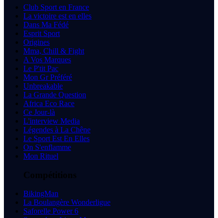
Club Sport en France
La victoire est en elles
Dans Ma Fédé
Esprit Sport
Origines
Mma, Chill & Fight
A Vos Marques
Le P'tit Pac
Mon Gr Préféré
Unbreakable
La Grande Question
Africa Eco Race
Ce Jour-là
L'interview Media
Légendes à La Chêne
Le Sport Est En Elles
On S'enflamme
Mon Rituel
Compétitions
BikingMan
La Boulangère Wonderligue
Saforelle Power 6