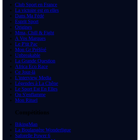
Club Sport en France
La victoire est en elles
Dans Ma Fédé
Esprit Sport
Origines
Mma, Chill & Fight
A Vos Marques
Le P'tit Pac
Mon Gr Préféré
Unbreakable
La Grande Question
Africa Eco Race
Ce Jour-là
L'interview Media
Légendes à La Chêne
Le Sport Est En Elles
On S'enflamme
Mon Rituel
Compétitions
BikingMan
La Boulangère Wonderligue
Saforelle Power 6