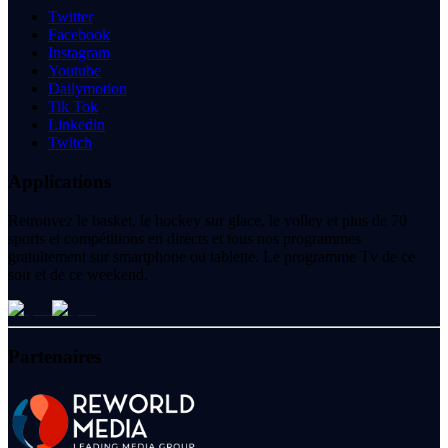
Twitter
Facebook
Instagram
Youtube
Dailymotion
Tik Tok
Linkedin
Twitch
Applications
Retrouvez le basket, le hockey sur glace, le volley et plus de 70
sports et compétitions en directs et tous nos programmes
gratuitement sur smartphone ou tablette. Le programme Tv de ce
soir et de ce weekend.
Partenaires