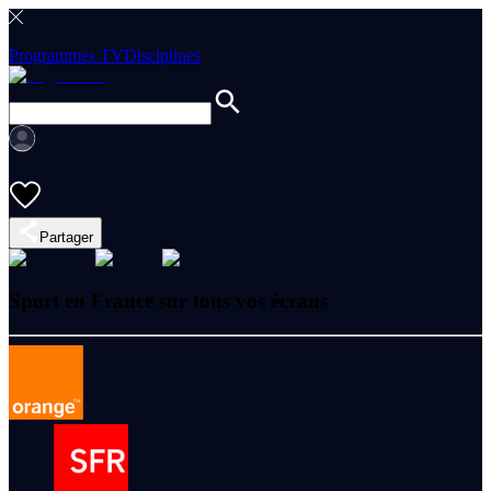
Programmes TV
Disciplines
Partager
Sport en France sur tous vos écrans