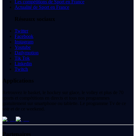
Les compétitions de Sport en France
Actualité de Sport en France
Réseaux sociaux
Twitter
Facebook
Instagram
Youtube
Dailymotion
Tik Tok
Linkedin
Twitch
Applications
Retrouvez le basket, le hockey sur glace, le volley et plus de 70
sports et compétitions en directs et tous nos programmes
gratuitement sur smartphone ou tablette. Le programme Tv de ce
soir et de ce weekend.
Partenaires