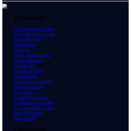
Programmes
Club Sport en France
La victoire est en elles
Dans Ma Fédé
Esprit Sport
Origines
Mma, Chill & Fight
A Vos Marques
Le P'tit Pac
Mon Gr Préféré
Unbreakable
La Grande Question
Africa Eco Race
Ce Jour-là
L'interview Media
Légendes à La Chêne
Le Sport Est En Elles
On S'enflamme
Mon Rituel
Compétitions