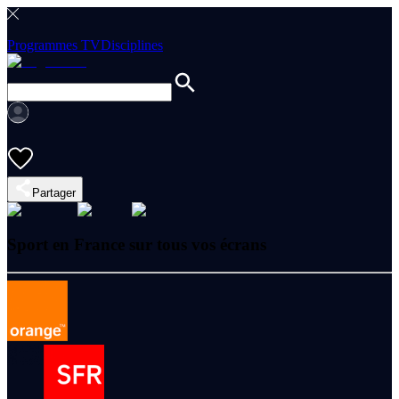
Programmes TV
Disciplines
Partager
Sport en France sur tous vos écrans