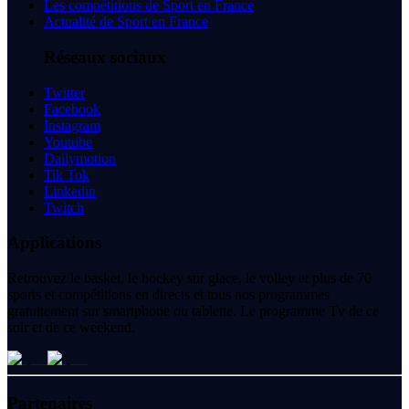
Les compétitions de Sport en France
Actualité de Sport en France
Réseaux sociaux
Twitter
Facebook
Instagram
Youtube
Dailymotion
Tik Tok
Linkedin
Twitch
Applications
Retrouvez le basket, le hockey sur glace, le volley et plus de 70
sports et compétitions en directs et tous nos programmes
gratuitement sur smartphone ou tablette. Le programme Tv de ce
soir et de ce weekend.
Partenaires