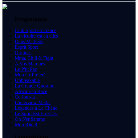
Programmes
Club Sport en France
La victoire est en elles
Dans Ma Fédé
Esprit Sport
Origines
Mma, Chill & Fight
A Vos Marques
Le P'tit Pac
Mon Gr Préféré
Unbreakable
La Grande Question
Africa Eco Race
Ce Jour-là
L'interview Media
Légendes à La Chêne
Le Sport Est En Elles
On S'enflamme
Mon Rituel
Compétitions