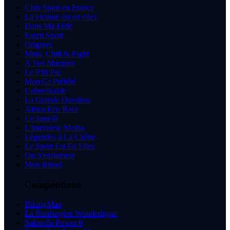
Club Sport en France
La victoire est en elles
Dans Ma Fédé
Esprit Sport
Origines
Mma, Chill & Fight
A Vos Marques
Le P'tit Pac
Mon Gr Préféré
Unbreakable
La Grande Question
Africa Eco Race
Ce Jour-là
L'interview Media
Légendes à La Chêne
Le Sport Est En Elles
On S'enflamme
Mon Rituel
Compétitions
BikingMan
La Boulangère Wonderligue
Saforelle Power 6