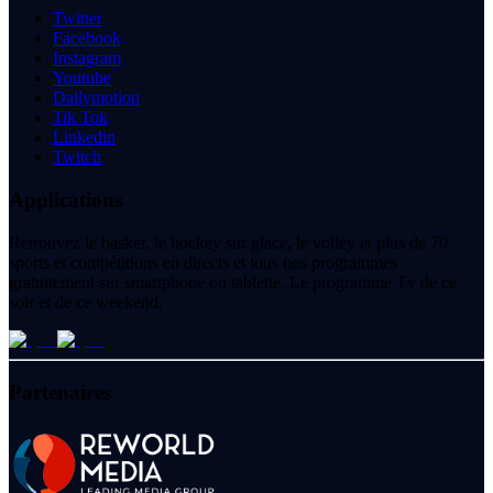
Twitter
Facebook
Instagram
Youtube
Dailymotion
Tik Tok
Linkedin
Twitch
Applications
Retrouvez le basket, le hockey sur glace, le volley et plus de 70
sports et compétitions en directs et tous nos programmes
gratuitement sur smartphone ou tablette. Le programme Tv de ce
soir et de ce weekend.
Partenaires