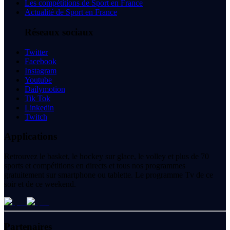
Les compétitions de Sport en France
Actualité de Sport en France
Réseaux sociaux
Twitter
Facebook
Instagram
Youtube
Dailymotion
Tik Tok
Linkedin
Twitch
Applications
Retrouvez le basket, le hockey sur glace, le volley et plus de 70
sports et compétitions en directs et tous nos programmes
gratuitement sur smartphone ou tablette. Le programme Tv de ce
soir et de ce weekend.
Partenaires