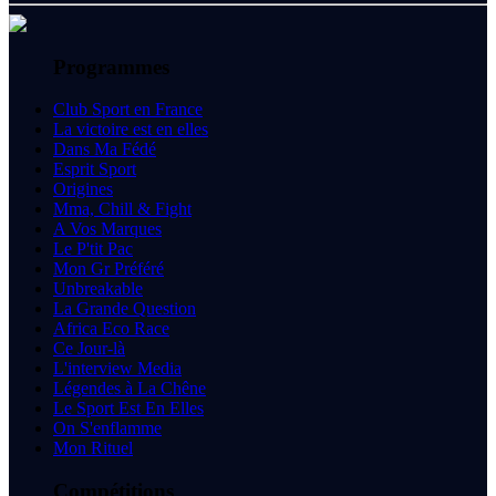
Programmes
Club Sport en France
La victoire est en elles
Dans Ma Fédé
Esprit Sport
Origines
Mma, Chill & Fight
A Vos Marques
Le P'tit Pac
Mon Gr Préféré
Unbreakable
La Grande Question
Africa Eco Race
Ce Jour-là
L'interview Media
Légendes à La Chêne
Le Sport Est En Elles
On S'enflamme
Mon Rituel
Compétitions