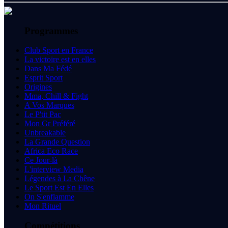
Programmes
Club Sport en France
La victoire est en elles
Dans Ma Fédé
Esprit Sport
Origines
Mma, Chill & Fight
A Vos Marques
Le P'tit Pac
Mon Gr Préféré
Unbreakable
La Grande Question
Africa Eco Race
Ce Jour-là
L'interview Media
Légendes à La Chêne
Le Sport Est En Elles
On S'enflamme
Mon Rituel
Compétitions