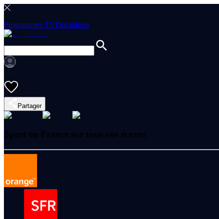
Programmes TV
Disciplines
Partager
Sport en France sur tous vos écrans