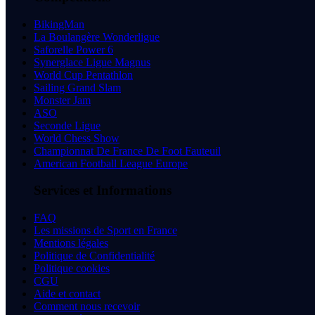
BikingMan
La Boulangère Wonderligue
Saforelle Power 6
Synerglace Ligue Magnus
World Cup Pentathlon
Sailing Grand Slam
Monster Jam
ASO
Seconde Ligue
World Chess Show
Championnat De France De Foot Fauteuil
American Football League Europe
Services et Informations
FAQ
Les missions de Sport en France
Mentions légales
Politique de Confidentialité
Politique cookies
CGU
Aide et contact
Comment nous recevoir