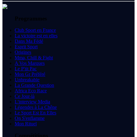
Programmes
Club Sport en France
La victoire est en elles
Dans Ma Fédé
Esprit Sport
Origines
Mma, Chill & Fight
A Vos Marques
Le P'tit Pac
Mon Gr Préféré
Unbreakable
La Grande Question
Africa Eco Race
Ce Jour-là
L'interview Media
Légendes à La Chêne
Le Sport Est En Elles
On S'enflamme
Mon Rituel
Compétitions