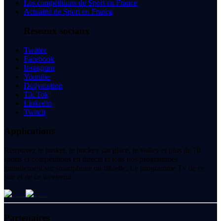
Les compétitions de Sport en France
Actualité de Sport en France
Réseaux sociaux
Twitter
Facebook
Instagram
Youtube
Dailymotion
Tik Tok
Linkedin
Twitch
Applications
Retrouvez le basket, le hockey sur glace, le volley et plus de 70
sports et compétitions en directs et tous nos programmes
gratuitement sur smartphone ou tablette. Le programme Tv de ce
soir et de ce weekend.
Partenaires