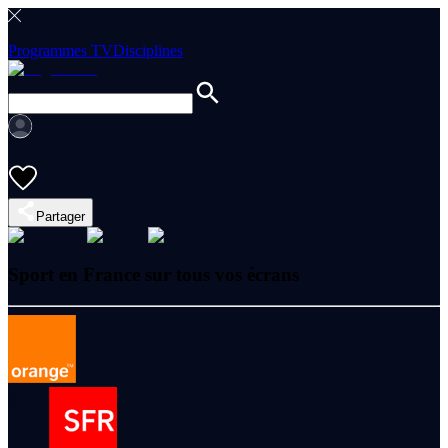
Programmes TV
Disciplines
Partager
Sport en France sur tous vos écrans