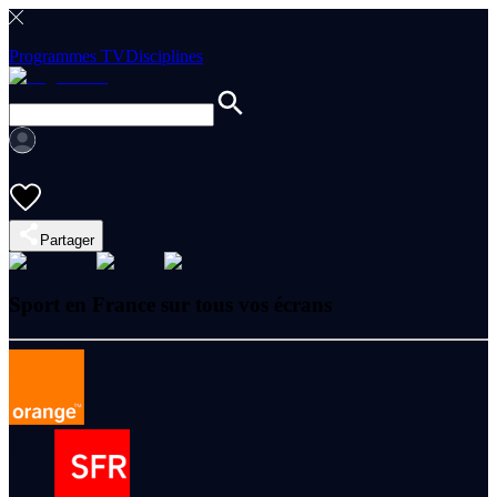
Programmes TV
Disciplines
Partager
Sport en France sur tous vos écrans