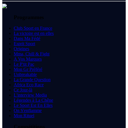
Programmes
Club Sport en France
La victoire est en elles
Dans Ma Fédé
Esprit Sport
Origines
Mma, Chill & Fight
A Vos Marques
Le P'tit Pac
Mon Gr Préféré
Unbreakable
La Grande Question
Africa Eco Race
Ce Jour-là
L'interview Media
Légendes à La Chêne
Le Sport Est En Elles
On S'enflamme
Mon Rituel
Compétitions