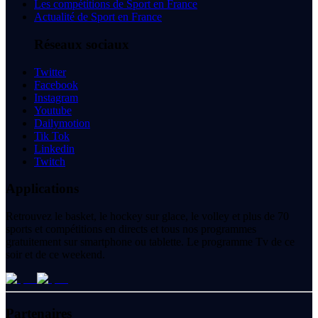
Les compétitions de Sport en France
Actualité de Sport en France
Réseaux sociaux
Twitter
Facebook
Instagram
Youtube
Dailymotion
Tik Tok
Linkedin
Twitch
Applications
Retrouvez le basket, le hockey sur glace, le volley et plus de 70
sports et compétitions en directs et tous nos programmes
gratuitement sur smartphone ou tablette. Le programme Tv de ce
soir et de ce weekend.
Partenaires