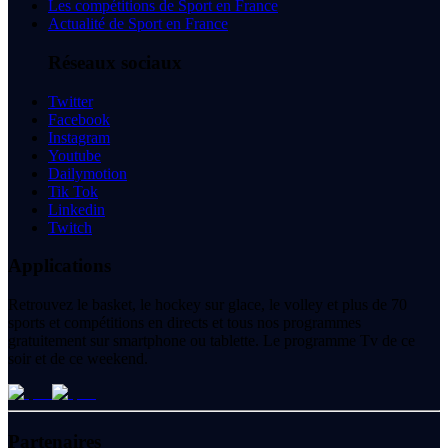
Les compétitions de Sport en France
Actualité de Sport en France
Réseaux sociaux
Twitter
Facebook
Instagram
Youtube
Dailymotion
Tik Tok
Linkedin
Twitch
Applications
Retrouvez le basket, le hockey sur glace, le volley et plus de 70
sports et compétitions en directs et tous nos programmes
gratuitement sur smartphone ou tablette. Le programme Tv de ce
soir et de ce weekend.
Partenaires