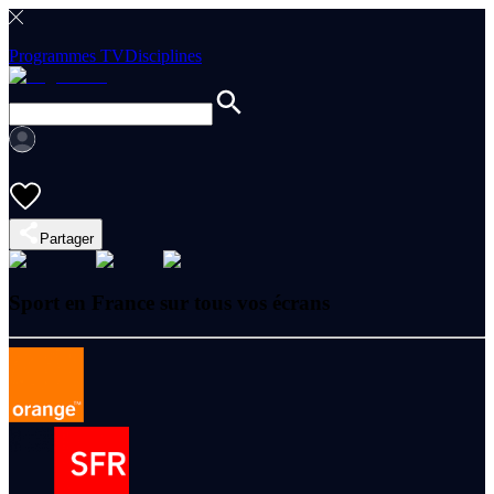
Programmes TV
Disciplines
Partager
Sport en France sur tous vos écrans