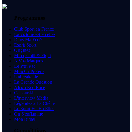
Programmes
Club Sport en France
La victoire est en elles
Dans Ma Fédé
Esprit Sport
Origines
Mma, Chill & Fight
A Vos Marques
Le P'tit Pac
Mon Gr Préféré
Unbreakable
La Grande Question
Africa Eco Race
Ce Jour-là
L'interview Media
Légendes à La Chêne
Le Sport Est En Elles
On S'enflamme
Mon Rituel
Compétitions