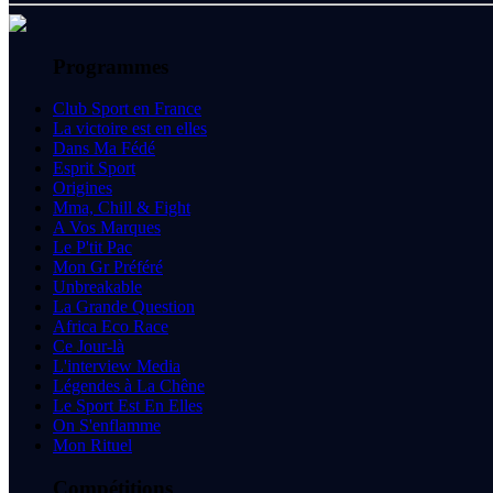
Programmes
Club Sport en France
La victoire est en elles
Dans Ma Fédé
Esprit Sport
Origines
Mma, Chill & Fight
A Vos Marques
Le P'tit Pac
Mon Gr Préféré
Unbreakable
La Grande Question
Africa Eco Race
Ce Jour-là
L'interview Media
Légendes à La Chêne
Le Sport Est En Elles
On S'enflamme
Mon Rituel
Compétitions