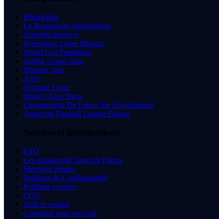
BikingMan
La Boulangère Wonderligue
Saforelle Power 6
Synerglace Ligue Magnus
World Cup Pentathlon
Sailing Grand Slam
Monster Jam
ASO
Seconde Ligue
World Chess Show
Championnat De France De Foot Fauteuil
American Football League Europe
Services et Informations
FAQ
Les missions de Sport en France
Mentions légales
Politique de Confidentialité
Politique cookies
CGU
Aide et contact
Comment nous recevoir