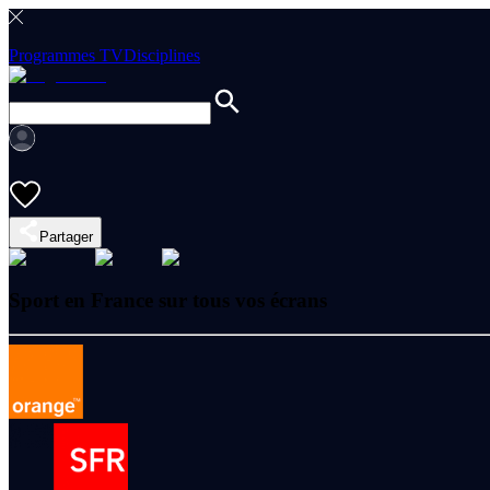
Programmes TV
Disciplines
Partager
Sport en France sur tous vos écrans