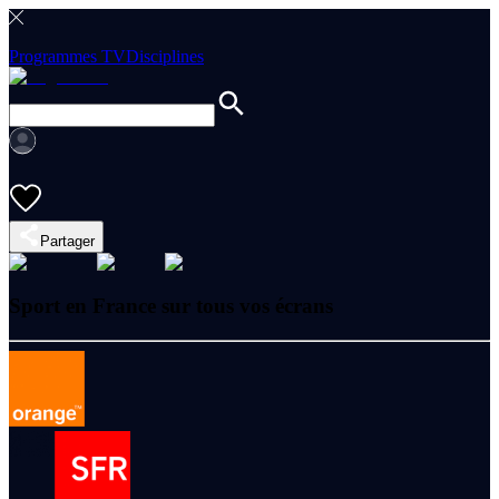
Programmes TV
Disciplines
Partager
Sport en France sur tous vos écrans