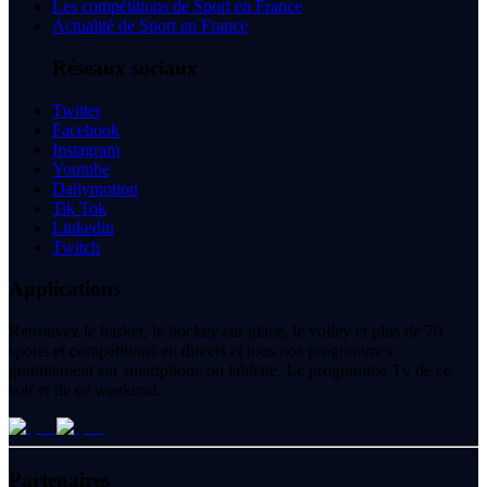
Les compétitions de Sport en France
Actualité de Sport en France
Réseaux sociaux
Twitter
Facebook
Instagram
Youtube
Dailymotion
Tik Tok
Linkedin
Twitch
Applications
Retrouvez le basket, le hockey sur glace, le volley et plus de 70
sports et compétitions en directs et tous nos programmes
gratuitement sur smartphone ou tablette. Le programme Tv de ce
soir et de ce weekend.
Partenaires