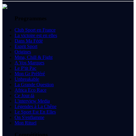
Programmes
Club Sport en France
La victoire est en elles
Dans Ma Fédé
Esprit Sport
Origines
Mma, Chill & Fight
A Vos Marques
Le P'tit Pac
Mon Gr Préféré
Unbreakable
La Grande Question
Africa Eco Race
Ce Jour-là
L'interview Media
Légendes à La Chêne
Le Sport Est En Elles
On S'enflamme
Mon Rituel
Compétitions