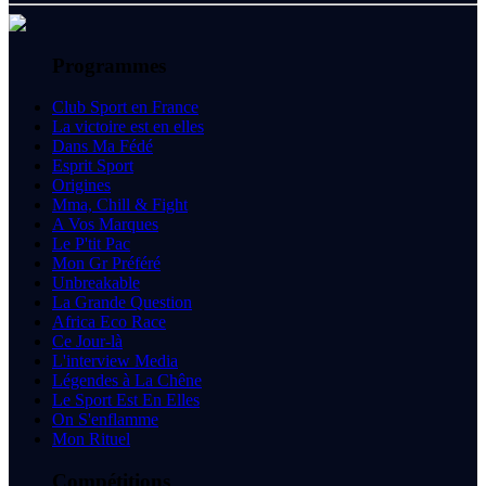
Programmes
Club Sport en France
La victoire est en elles
Dans Ma Fédé
Esprit Sport
Origines
Mma, Chill & Fight
A Vos Marques
Le P'tit Pac
Mon Gr Préféré
Unbreakable
La Grande Question
Africa Eco Race
Ce Jour-là
L'interview Media
Légendes à La Chêne
Le Sport Est En Elles
On S'enflamme
Mon Rituel
Compétitions