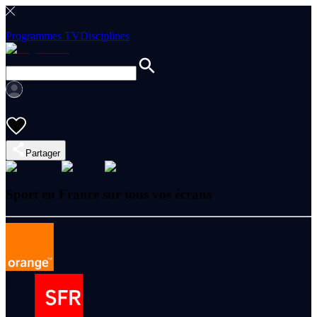
Programmes TV
Disciplines
Partager
Sport en France sur tous vos écrans