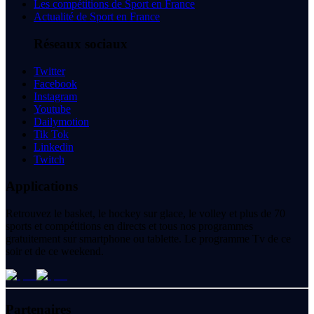
Les compétitions de Sport en France
Actualité de Sport en France
Réseaux sociaux
Twitter
Facebook
Instagram
Youtube
Dailymotion
Tik Tok
Linkedin
Twitch
Applications
Retrouvez le basket, le hockey sur glace, le volley et plus de 70
sports et compétitions en directs et tous nos programmes
gratuitement sur smartphone ou tablette. Le programme Tv de ce
soir et de ce weekend.
Partenaires