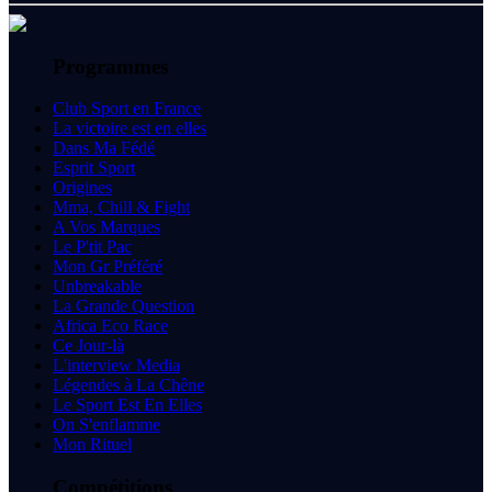
Programmes
Club Sport en France
La victoire est en elles
Dans Ma Fédé
Esprit Sport
Origines
Mma, Chill & Fight
A Vos Marques
Le P'tit Pac
Mon Gr Préféré
Unbreakable
La Grande Question
Africa Eco Race
Ce Jour-là
L'interview Media
Légendes à La Chêne
Le Sport Est En Elles
On S'enflamme
Mon Rituel
Compétitions