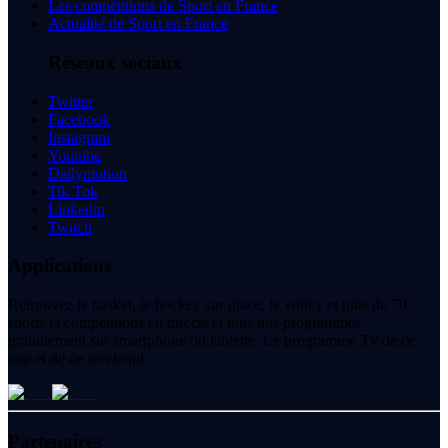
Les compétitions de Sport en France
Actualité de Sport en France
Réseaux sociaux
Twitter
Facebook
Instagram
Youtube
Dailymotion
Tik Tok
Linkedin
Twitch
Applications
Retrouvez le basket, le hockey sur glace, le volley et plus de 70
sports et compétitions en directs et tous nos programmes
gratuitement sur smartphone ou tablette. Le programme Tv de ce
soir et de ce weekend.
Partenaires