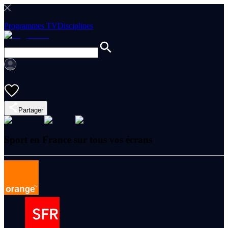
Programmes TV
Disciplines
Partager
Sport en France sur tous vos écrans