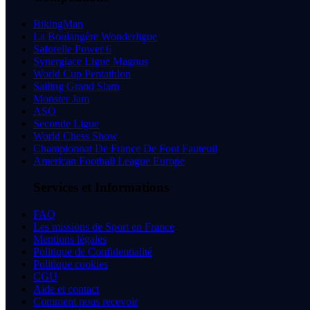
BikingMan
La Boulangère Wonderligue
Saforelle Power 6
Synerglace Ligue Magnus
World Cup Pentathlon
Sailing Grand Slam
Monster Jam
ASO
Seconde Ligue
World Chess Show
Championnat De France De Foot Fauteuil
American Football League Europe
Services et Informations
FAQ
Les missions de Sport en France
Mentions légales
Politique de Confidentialité
Politique cookies
CGU
Aide et contact
Comment nous recevoir