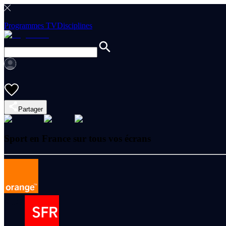
Programmes TV
Disciplines
Partager
Sport en France sur tous vos écrans