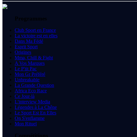
Programmes
Club Sport en France
La victoire est en elles
Dans Ma Fédé
Esprit Sport
Origines
Mma, Chill & Fight
A Vos Marques
Le P'tit Pac
Mon Gr Préféré
Unbreakable
La Grande Question
Africa Eco Race
Ce Jour-là
L'interview Media
Légendes à La Chêne
Le Sport Est En Elles
On S'enflamme
Mon Rituel
Compétitions