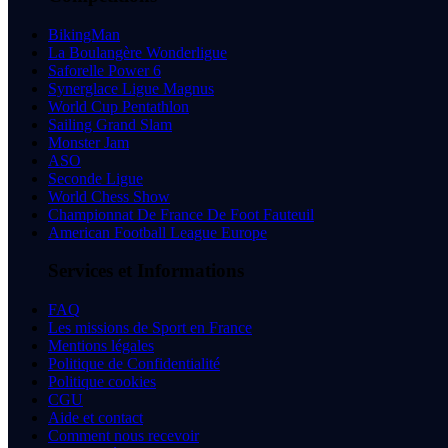
BikingMan
La Boulangère Wonderligue
Saforelle Power 6
Synerglace Ligue Magnus
World Cup Pentathlon
Sailing Grand Slam
Monster Jam
ASO
Seconde Ligue
World Chess Show
Championnat De France De Foot Fauteuil
American Football League Europe
Services et Informations
FAQ
Les missions de Sport en France
Mentions légales
Politique de Confidentialité
Politique cookies
CGU
Aide et contact
Comment nous recevoir