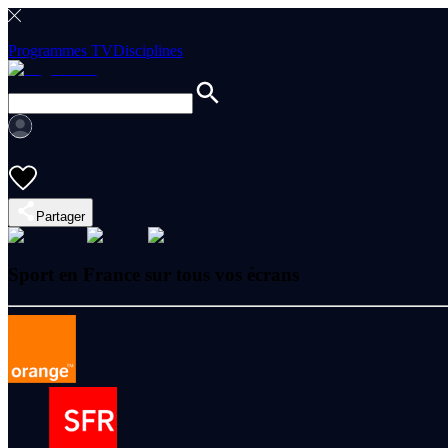
Programmes TV
Disciplines
Partager
Sport en France sur tous vos écrans