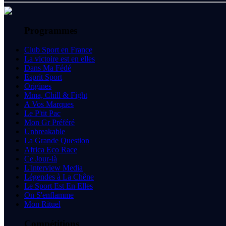
Programmes
Club Sport en France
La victoire est en elles
Dans Ma Fédé
Esprit Sport
Origines
Mma, Chill & Fight
A Vos Marques
Le P'tit Pac
Mon Gr Préféré
Unbreakable
La Grande Question
Africa Eco Race
Ce Jour-là
L'interview Media
Légendes à La Chêne
Le Sport Est En Elles
On S'enflamme
Mon Rituel
Compétitions