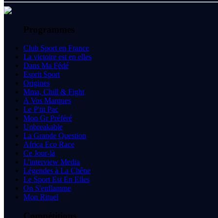
Programmes
Club Sport en France
La victoire est en elles
Dans Ma Fédé
Esprit Sport
Origines
Mma, Chill & Fight
A Vos Marques
Le P'tit Pac
Mon Gr Préféré
Unbreakable
La Grande Question
Africa Eco Race
Ce Jour-là
L'interview Media
Légendes à La Chêne
Le Sport Est En Elles
On S'enflamme
Mon Rituel
Compétitions