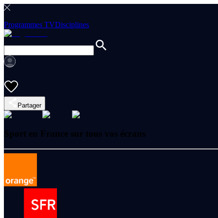
Programmes TV
Disciplines
Partager
Sport en France sur tous vos écrans