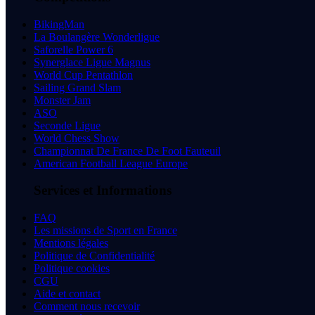
BikingMan
La Boulangère Wonderligue
Saforelle Power 6
Synerglace Ligue Magnus
World Cup Pentathlon
Sailing Grand Slam
Monster Jam
ASO
Seconde Ligue
World Chess Show
Championnat De France De Foot Fauteuil
American Football League Europe
Services et Informations
FAQ
Les missions de Sport en France
Mentions légales
Politique de Confidentialité
Politique cookies
CGU
Aide et contact
Comment nous recevoir