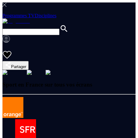
Programmes TV
Disciplines
Partager
Sport en France sur tous vos écrans