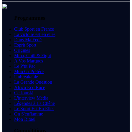
Programmes
Club Sport en France
La victoire est en elles
Dans Ma Fédé
Esprit Sport
Origines
Mma, Chill & Fight
A Vos Marques
Le P'tit Pac
Mon Gr Préféré
Unbreakable
La Grande Question
Africa Eco Race
Ce Jour-là
L'interview Media
Légendes à La Chêne
Le Sport Est En Elles
On S'enflamme
Mon Rituel
Compétitions