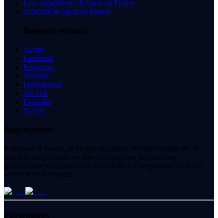
Les compétitions de Sport en France
Actualité de Sport en France
Réseaux sociaux
Twitter
Facebook
Instagram
Youtube
Dailymotion
Tik Tok
Linkedin
Twitch
Applications
Retrouvez le basket, le hockey sur glace, le volley et plus de 70
sports et compétitions en directs et tous nos programmes
gratuitement sur smartphone ou tablette. Le programme Tv de ce
soir et de ce weekend.
Partenaires