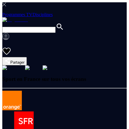
Programmes TV
Disciplines
Partager
Sport en France sur tous vos écrans