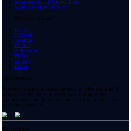
Les compétitions de Sport en France
Actualité de Sport en France
Réseaux sociaux
Twitter
Facebook
Instagram
Youtube
Dailymotion
Tik Tok
Linkedin
Twitch
Applications
Retrouvez le basket, le hockey sur glace, le volley et plus de 70
sports et compétitions en directs et tous nos programmes
gratuitement sur smartphone ou tablette. Le programme Tv de ce
soir et de ce weekend.
Partenaires