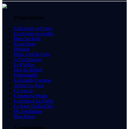
Programmes
Club Sport en France
La victoire est en elles
Dans Ma Fédé
Esprit Sport
Origines
Mma, Chill & Fight
A Vos Marques
Le P'tit Pac
Mon Gr Préféré
Unbreakable
La Grande Question
Africa Eco Race
Ce Jour-là
L'interview Media
Légendes à La Chêne
Le Sport Est En Elles
On S'enflamme
Mon Rituel
Compétitions