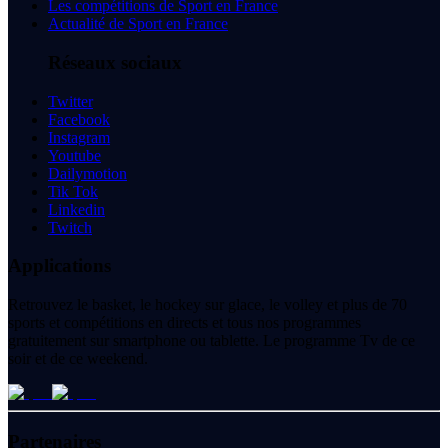
Les compétitions de Sport en France
Actualité de Sport en France
Réseaux sociaux
Twitter
Facebook
Instagram
Youtube
Dailymotion
Tik Tok
Linkedin
Twitch
Applications
Retrouvez le basket, le hockey sur glace, le volley et plus de 70
sports et compétitions en directs et tous nos programmes
gratuitement sur smartphone ou tablette. Le programme Tv de ce
soir et de ce weekend.
Partenaires