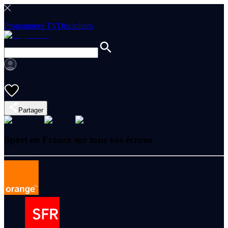
Programmes TV
Disciplines
Partager
Sport en France sur tous vos écrans