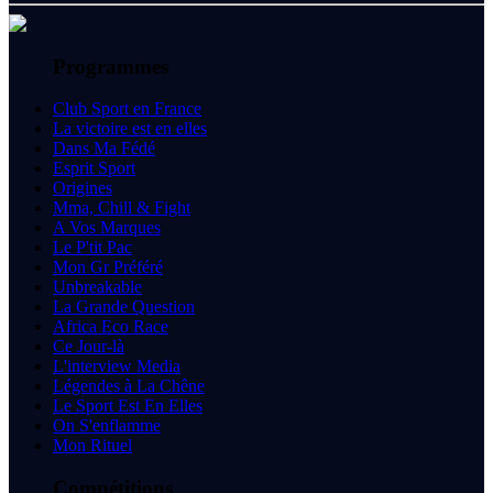
Programmes
Club Sport en France
La victoire est en elles
Dans Ma Fédé
Esprit Sport
Origines
Mma, Chill & Fight
A Vos Marques
Le P'tit Pac
Mon Gr Préféré
Unbreakable
La Grande Question
Africa Eco Race
Ce Jour-là
L'interview Media
Légendes à La Chêne
Le Sport Est En Elles
On S'enflamme
Mon Rituel
Compétitions