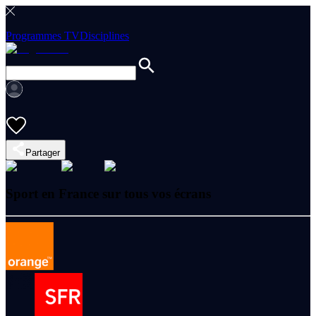
Programmes TV
Disciplines
Partager
Sport en France sur tous vos écrans