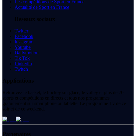
Les compétitions de Sport en France
Actualité de Sport en France
Réseaux sociaux
Twitter
Facebook
Instagram
Youtube
Dailymotion
Tik Tok
Linkedin
Twitch
Applications
Retrouvez le basket, le hockey sur glace, le volley et plus de 70
sports et compétitions en directs et tous nos programmes
gratuitement sur smartphone ou tablette. Le programme Tv de ce
soir et de ce weekend.
Partenaires