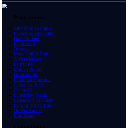
Programmes
Club Sport en France
La victoire est en elles
Dans Ma Fédé
Esprit Sport
Origines
Mma, Chill & Fight
A Vos Marques
Le P'tit Pac
Mon Gr Préféré
Unbreakable
La Grande Question
Africa Eco Race
Ce Jour-là
L'interview Media
Légendes à La Chêne
Le Sport Est En Elles
On S'enflamme
Mon Rituel
Compétitions